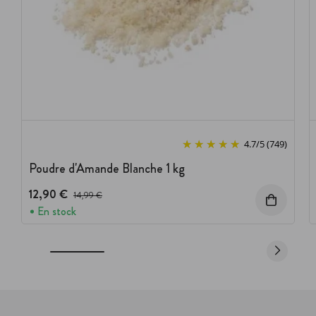
4.7
/
5
(749)
Poudre d'Amande Blanche 1 kg
12,90 €
Prix avant réduction :
14,99 €
En stock