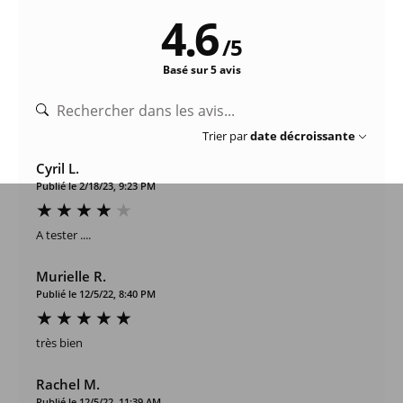
4.6
/
5
Basé sur 5 avis
Trier par
date décroissante
Cyril L.
Publié le 2/18/23, 9:23 PM
A tester ....
Murielle R.
Publié le 12/5/22, 8:40 PM
très bien
Rachel M.
Publié le 12/5/22, 11:39 AM