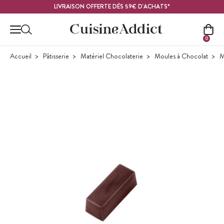
Contenu principal
LIVRAISON OFFERTE DÈS 59€ D'ACHATS*
0
Accueil
Pâtisserie
Matériel Chocolaterie
Moules à Chocolat
M