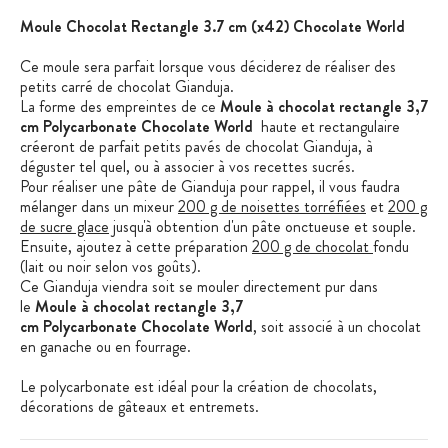
Moule Chocolat Rectangle 3.7 cm (x42) Chocolate World
Ce moule sera parfait lorsque vous déciderez de réaliser des
petits carré de chocolat Gianduja.
La forme des empreintes de ce
Moule à chocolat rectangle 3,7
cm Polycarbonate Chocolate World
haute et rectangulaire
créeront de parfait petits pavés de chocolat Gianduja, à
déguster tel quel, ou à associer à vos recettes sucrés.
Pour réaliser une pâte de Gianduja pour rappel, il vous faudra
mélanger dans un mixeur
200 g de noisettes torréfiées
et
200 g
de sucre glace
jusqu'à obtention d'un pâte onctueuse et souple.
Ensuite, ajoutez à cette préparation
200 g de chocolat
fondu
(lait ou noir selon vos goûts).
Ce Gianduja viendra soit se mouler directement pur dans
le
Moule à chocolat rectangle 3,7
cm Polycarbonate Chocolate World
, soit associé à un chocolat
en ganache ou en fourrage.
Le polycarbonate est idéal pour la création de chocolats,
décorations de gâteaux et entremets.
Il permet d'obtenir une brillance et un fini parfait du chocolat.
Tous les moules sont transparents et permettent de contrôler la