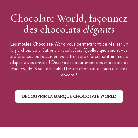
Marque : Chocolate World
Fabrication : Belgique
Chocolate World, façonnez
Moule vendu à l'unité
des chocolats
élégants
Les moules Chocolate World vous permettront de réaliser un
large choix de créations chocolatées. Quelles que soient vos
préférences ou l'occasion vous trouverez forcément un moule
adapté à vos envies ! Des moules pour créer des chocolats de
Pâques, de Noël, des tablettes de chocolat et bien d'autres
encore !
DÉCOUVRIR LA MARQUE CHOCOLATE WORLD
Découvrir la marque Chocolate World