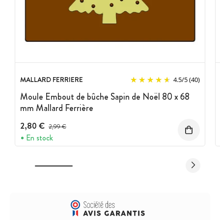
MALLARD FERRIERE
4.5
/
5
(40)
Moule Embout de bûche Sapin de Noël 80 x 68
mm Mallard Ferrière
2,80 €
Prix avant réduction :
2,99 €
En stock