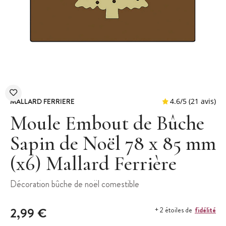
MALLARD FERRIERE
Moule Embout de Bûche
Sapin de Noël 78 x 85 mm
(x6) Mallard Ferrière
4.6
/
5
(
Décoration bûche de noël comestible
2,99 €
fidélité
+ 2 étoiles de