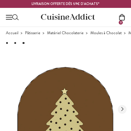
Contenu principal
LIVRAISON OFFERTE DÈS 59€ D'ACHATS*
0
Accueil
Pâtisserie
Matériel Chocolaterie
Moules à Chocolat
M