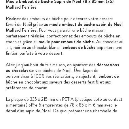
Moule Embout de Bûche Sapin de Noël 78 x 85 mm (x6)
Mallard Ferrière
Réalisez des embouts de bûche pour décorer votre dessert
favori de Noël grâce au
moule embout de bûche sapin de Noël
Mallard Ferrière
. Pour vous garantir une bûche maison
parfaitement réalisée, confectionnez des embouts de bûche en
chocolat grâce au
moule pour embout de bûche
. Au chocolat au
lait, noir ou au chocolat blanc, l'
embout de bûche
apportera une
finition parfaite à votre dessert.
Allez jusqu'au bout du fait maison, en ajoutant des
décorations
au chocolat
sur vos bûches de Noël. Une façon de
personnaliser à 100% vos réalisations, en ajustant l'
embout de
bûche en chocolat
aux saveurs des desserts festifs et aux
préférences de chacun.
La plaque de 335 x 215 mm en PET A (plastique apte au contact
alimentaire) offre 6 empreintes de 78 x 85 x H 6 mm avec le
détail d'un sapin de Noël. De quoi préparer une ribambelle de
bûches festives et faites maison !
Mode d'emploi
: