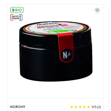
NOROHY
5
/
5
(2)