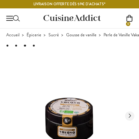
Contenu principal
LIVRAISON OFFERTE DÈS 59€ D'ACHATS*
0
Accueil
Épicerie
Sucré
Gousse de vanille
Perle de Vanille Vak