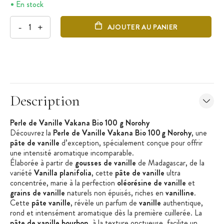
En stock
-
+
AJOUTER AU PANIER
Description
Perle de Vanille
Vakana
Bio 100 g
Norohy
Découvrez la
Perle de Vanille
Vakana
Bio 100 g
Norohy
, une
pâte de vanille
d’exception, spécialement conçue pour offrir
une intensité aromatique incomparable.
Élaborée à partir de
gousses de vanille
de Madagascar, de la
variété
Vanilla
planifolia
, cette
pâte de vanille
ultra
concentrée, marie à la perfection
oléorésine de vanille
et
grains de vanille
naturels non épuisés, riches en
vanilline
.
Cette
pâte vanille
, révèle un parfum de
vanille
authentique,
rond et intensément aromatique dès la première cuillerée. La
pâte de vanille bourbon
, à la texture onctueuse, facilite un