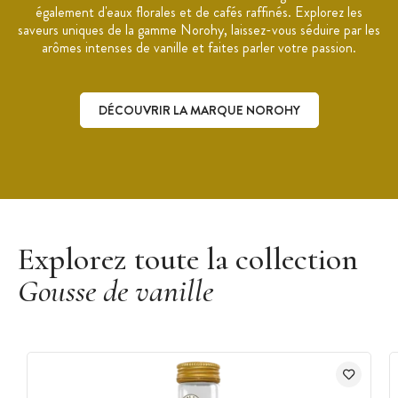
également d'eaux florales et de cafés raffinés. Explorez les
Marque :
Norohy
saveurs uniques de la gamme Norohy, laissez-vous séduire par les
arômes intenses de vanille et faites parler votre passion.
DÉCOUVRIR LA MARQUE NOROHY
Découvrir la marque Norohy
Explorez toute la collection
Gousse de vanille