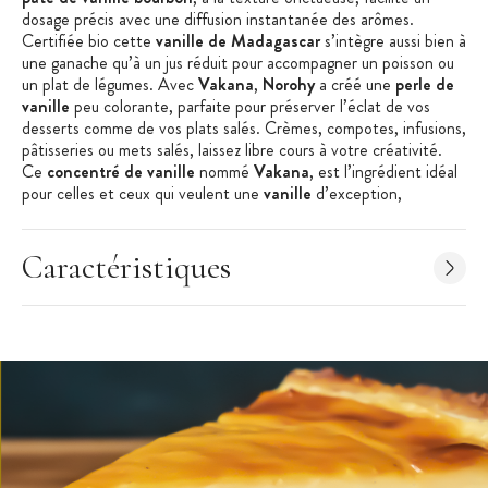
dosage précis avec une diffusion instantanée des arômes.
Certifiée bio cette
vanille de Madagascar
s’intègre aussi bien à
une ganache qu’à un jus réduit pour accompagner un poisson ou
un plat de légumes. Avec
Vakana
,
Norohy
a créé une
perle de
vanille
peu colorante, parfaite pour préserver l’éclat de vos
desserts comme de vos plats salés. Crèmes, compotes, infusions,
pâtisseries ou mets salés, laissez libre cours à votre créativité.
Ce
concentré de vanille
nommé
Vakana
, est l’ingrédient idéal
pour celles et ceux qui veulent une
vanille
d’exception,
profondément parfumée, pratique au quotidien et sans
compromis sur le goût.
Les + produit :
Caractéristiques
C
oncentré de vanille
et grains non épuisés
Recette
ultra concentrée,
intense et sans sucre
Aromatisation
instantanée
Issue de l’agriculture biologique
Caractéristiques de
s
perles
de vanille :
P
âte
de vanille
ultra concentrée
Espèce botanique :
Vanilla
Planifolia