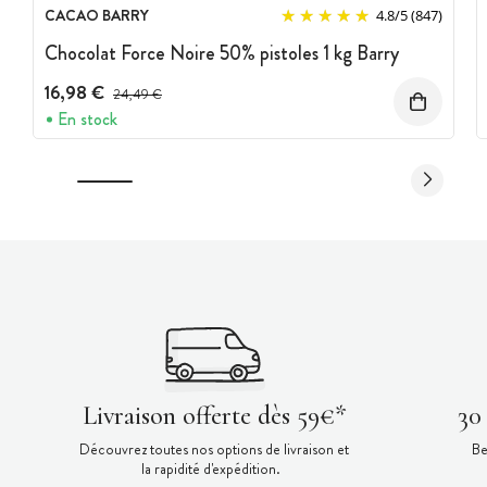
CACAO BARRY
4.8
/
5
(847)
Chocolat Force Noire 50% pistoles 1 kg Barry
16,98 €
Prix avant réduction :
24,49 €
En stock
Livraison offerte dès 59€*
30
Découvrez toutes nos options de livraison et
Be
la rapidité d'expédition.