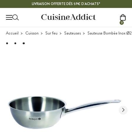
Contenu principal
LIVRAISON OFFERTE DÈS 59€ D'ACHATS*
0
Accueil
Cuisson
Sur feu
Sauteuses
Sauteuse Bombée Inox Ø2