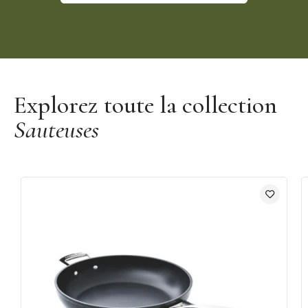
Découvrir la marque De Buyer
Explorez toute la collection
Sauteuses