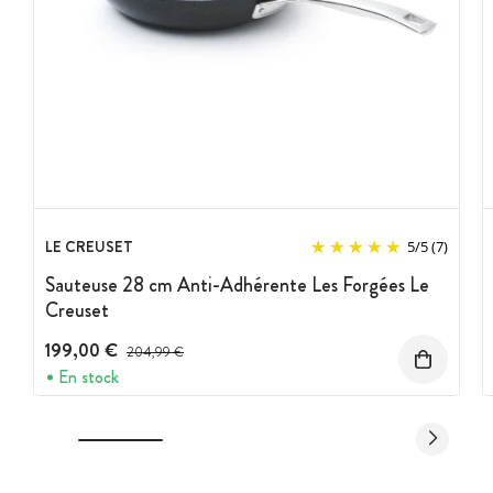
LE CREUSET
5
/
5
(7)
Sauteuse 28 cm Anti-Adhérente Les Forgées Le
Creuset
199,00 €
Prix avant réduction :
204,99 €
En stock