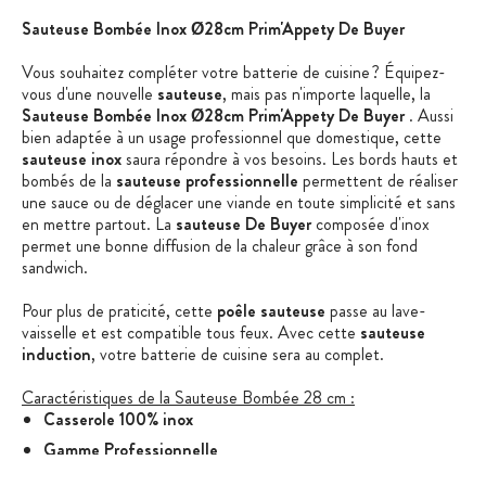
Sauteuse Bombée Inox Ø28cm Prim'Appety De Buyer
Vous souhaitez compléter votre batterie de cuisine ? Équipez-
vous d'une nouvelle
sauteuse
, mais pas n'importe laquelle, la
Sauteuse Bombée Inox Ø28cm Prim'Appety De Buyer
. Aussi
bien adaptée à un usage professionnel que domestique, cette
sauteuse inox
saura répondre à vos besoins. Les bords hauts et
bombés de la
sauteuse professionnelle
permettent de réaliser
une sauce ou de déglacer une viande en toute simplicité et sans
en mettre partout. La
sauteuse De Buyer
composée d'inox
permet une bonne diffusion de la chaleur grâce à son fond
sandwich.
Pour plus de praticité, cette
poêle sauteuse
passe au lave-
vaisselle et est compatible tous feux. Avec cette
sauteuse
induction
, votre batterie de cuisine sera au complet.
Caractéristiques de la Sauteuse Bombée 28 cm :
Casserole 100% inox
Gamme Professionnelle
Collection Prim'Appety