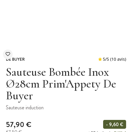
DE BUYER
Sauteuse Bombée Inox
Ø28cm Prim'Appety De
Buyer
5
/
5
(
Sauteuse induction
57,90 €
- 9,60 €