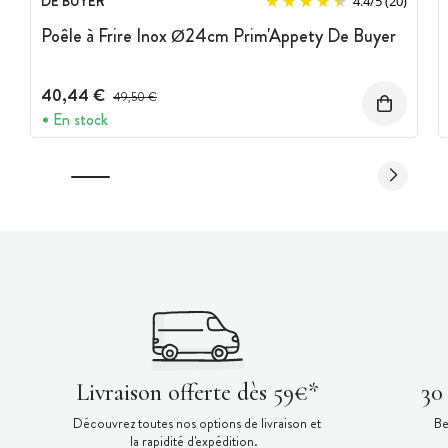
DE BUYER
4.4
/
5
(20)
Poêle à Frire Inox Ø24cm Prim'Appety De Buyer
40,44 €
Prix avant réduction :
49,50 €
En stock
Livraison offerte dès 59€*
30
Découvrez toutes nos options de livraison et
Be
la rapidité d'expédition.