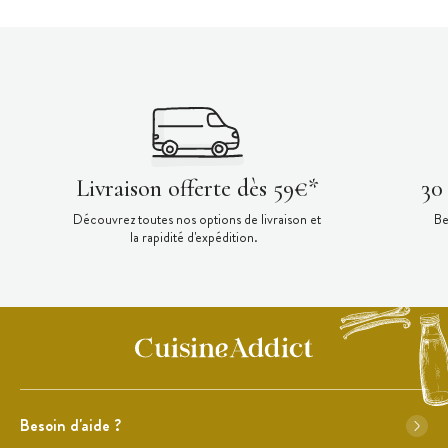
Livraison offerte dès 59€*
30
Découvrez toutes nos options de livraison et
Be
la rapidité d'expédition.
Besoin d'aide ?