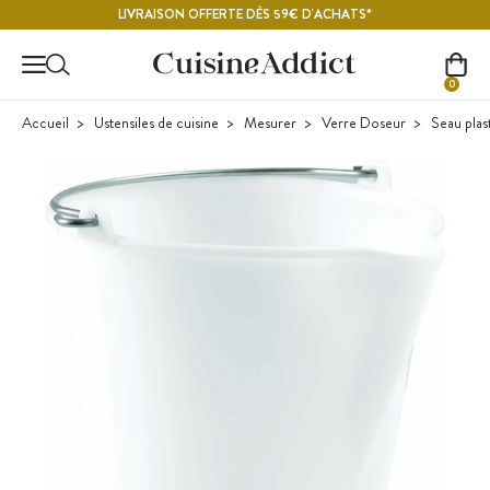
Contenu principal
LIVRAISON OFFERTE DÈS 59€ D'ACHATS*
0
Accueil
Ustensiles de cuisine
Mesurer
Verre Doseur
Seau plas