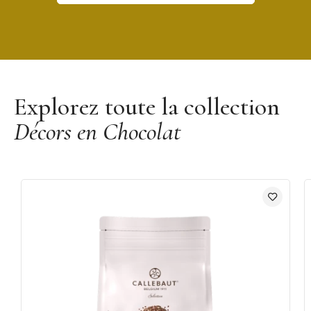
Découvrir la marque Callebaut
Explorez toute la collection
Décors en Chocolat