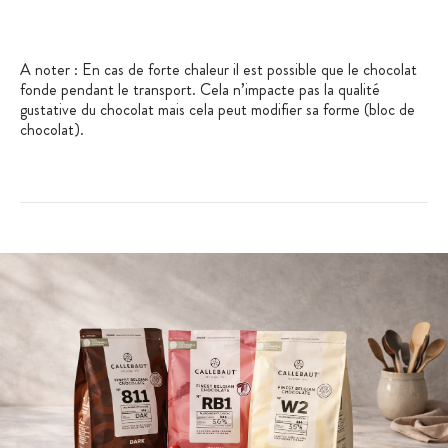
A noter : En cas de forte chaleur il est possible que le chocolat
fonde pendant le transport. Cela n’impacte pas la qualité
gustative du chocolat mais cela peut modifier sa forme (bloc de
chocolat).
Les + des Vermicelles fins chocolat 1 kg Callebaut
:
Goût chocolat intense
Finitions parfaite pour vos desserts
Format pratique et économique
Caractéristiques des Vermicelles fins chocolat 1 kg
:
Marque : Callebaut
Poids : 1 kg
Format : 5 mm
Type de chocolat : noir