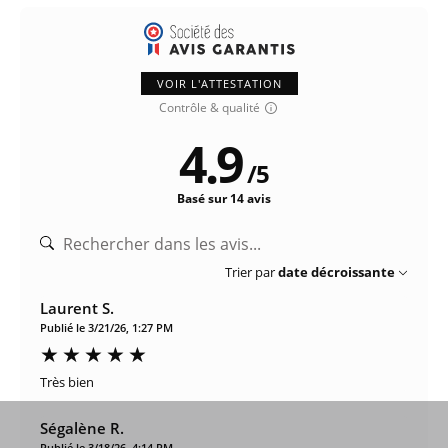
VOIR L'ATTESTATION
Contrôle & qualité
4.9
/
5
Basé sur 14 avis
Trier par
date décroissante
Laurent S.
Publié le 3/21/26, 1:27 PM
Très bien
Ségalène R.
Publié le 3/18/26, 4:14 PM