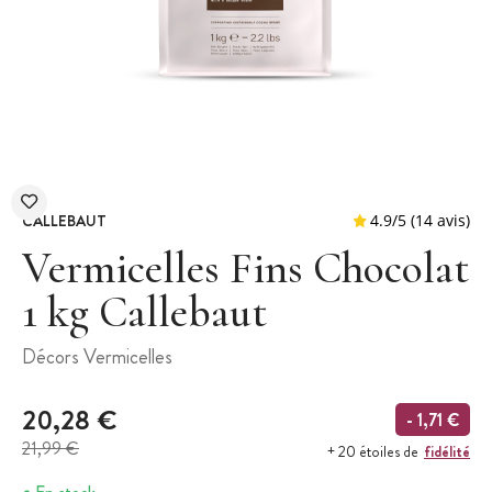
CALLEBAUT
Vermicelles Fins Chocolat
1 kg Callebaut
4.9
/
5
(
Décors Vermicelles
20,28 €
- 1,71 €
21,99 €
fidélité
+ 20 étoiles de