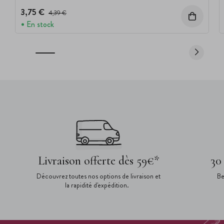
3,75 €
Prix avant réduction :
4,39 €
En stock
Livraison offerte dès 59€*
30
Découvrez toutes nos options de livraison et
Be
la rapidité d'expédition.