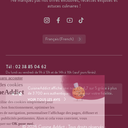
Ne manquez pas nos offres exclusives, recettes exquises et
astuces culinaires !
Français (French)
Tél :
02 38 85 04 62
Du lundi au vendredi de 9h à 13h et de 14h à 16h (sauf jours fériés).
CuisineAddict affiche une note de 4,7 sur 5 grâce à plus
4.7
de 3 700 avis authentiques. Merci pour votre fidélité.
VOIR TOUS LES AVIS
© 2026 Cuisine Addict · Tous droits réservés ·