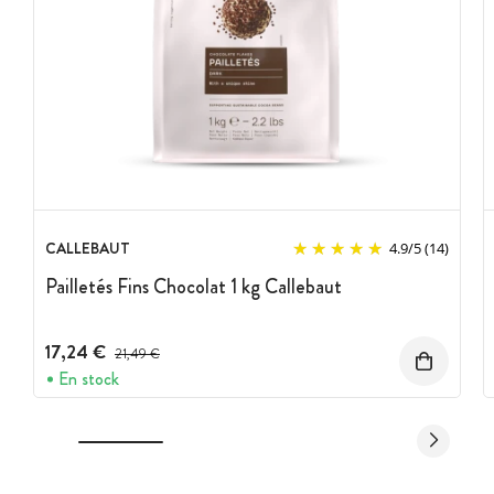
CALLEBAUT
4.9
/
5
(14)
Pailletés Fins Chocolat 1 kg Callebaut
17,24 €
Prix avant réduction :
21,49 €
En stock