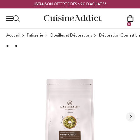
Contenu principal
LIVRAISON OFFERTE DÈS 59€ D'ACHATS*
0
Accueil
Pâtisserie
Douilles et Décorations
Décoration Comestibl