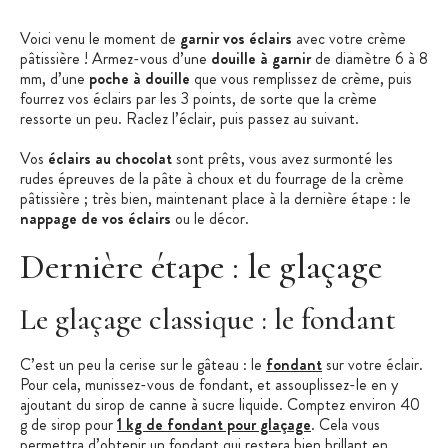
Voici venu le moment de
garnir vos éclairs
avec votre crème
pâtissière ! Armez-vous d’une
douille à garnir
de diamètre 6 à 8
mm, d’une
poche à douille
que vous remplissez de crème, puis
fourrez vos éclairs par les 3 points, de sorte que la crème
ressorte un peu. Raclez l’éclair, puis passez au suivant.
Vos
éclairs au chocolat
sont prêts, vous avez surmonté les
rudes épreuves de la pâte à choux et du fourrage de la crème
pâtissière ; très bien, maintenant place à la dernière étape : le
nappage de vos éclairs
ou le décor.
Dernière étape : le glaçage
Le glaçage classique : le fondant
C’est un peu la cerise sur le gâteau : le
fondant
sur votre éclair.
Pour cela, munissez-vous de fondant, et assouplissez-le en y
ajoutant du sirop de canne à sucre liquide. Comptez environ 40
g de sirop pour
1 kg de fondant pour glaçage
. Cela vous
permettra d’obtenir un fondant qui restera bien brillant en