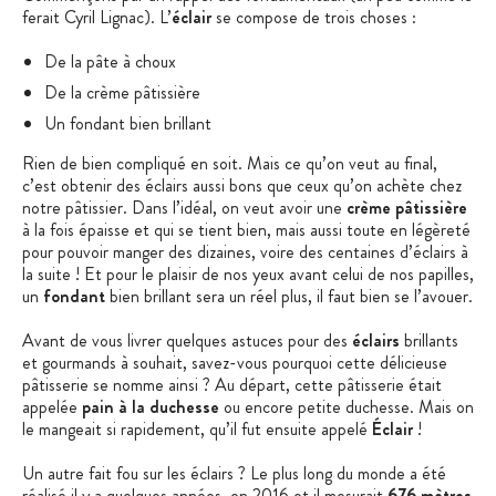
ferait Cyril Lignac). L’
éclair
se compose de trois choses :
De la pâte à choux
De la crème pâtissière
Un fondant bien brillant
Rien de bien compliqué en soit. Mais ce qu’on veut au final,
c’est obtenir des éclairs aussi bons que ceux qu’on achète chez
notre pâtissier. Dans l’idéal, on veut avoir une
crème pâtissière
à la fois épaisse et qui se tient bien, mais aussi toute en légèreté
pour pouvoir manger des dizaines, voire des centaines d’éclairs à
la suite ! Et pour le plaisir de nos yeux avant celui de nos papilles,
un
fondant
bien brillant sera un réel plus, il faut bien se l’avouer.
Avant de vous livrer quelques astuces pour des
éclairs
brillants
et gourmands à souhait, savez-vous pourquoi cette délicieuse
pâtisserie se nomme ainsi ? Au départ, cette pâtisserie était
appelée
pain à la duchesse
ou encore petite duchesse. Mais on
le mangeait si rapidement, qu’il fut ensuite appelé
Éclair
!
Un autre fait fou sur les éclairs ? Le plus long du monde a été
réalisé il y a quelques années, en 2016 et il mesurait
676 mètres