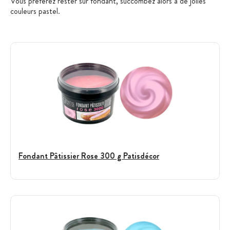
Vous préférez rester sur fondant, succombez alors à de jolies
couleurs pastel.
Fondant Pâtissier Rose 300 g Patisdécor