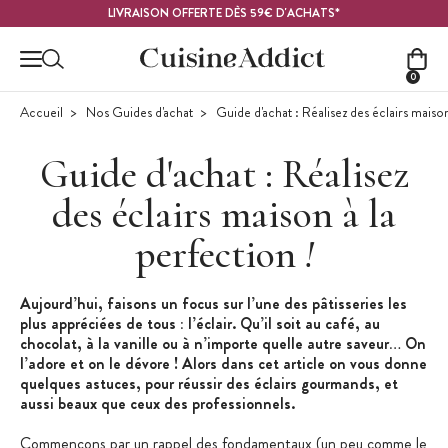
Contenu principal
LIVRAISON OFFERTE DÈS 59€ D'ACHATS*
0
Accueil
Nos Guides d'achat
Guide d'achat : Réalisez des éclairs maison
Guide d'achat : Réalisez
des éclairs maison à la
perfection
!
Aujourd’hui, faisons un focus sur l’une des pâtisseries les
plus appréciées de tous : l’éclair. Qu’il soit au café, au
chocolat, à la vanille ou à n’importe quelle autre saveur… On
l’adore et on le dévore ! Alors dans cet article on vous donne
quelques astuces, pour réussir des éclairs gourmands, et
aussi beaux que ceux des professionnels.
Commençons par un rappel des fondamentaux (un peu comme le