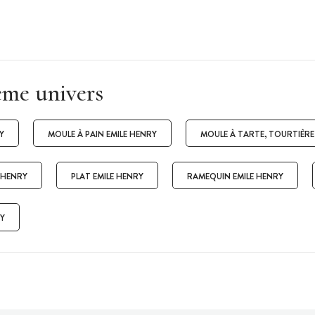
ême univers
Y
MOULE À PAIN EMILE HENRY
MOULE À TARTE, TOURTIÈRE
E HENRY
PLAT EMILE HENRY
RAMEQUIN EMILE HENRY
RY