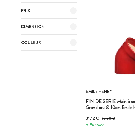
PRIX
DIMENSION
COULEUR
EMILE HENRY
FIN DE SERIE Main à se
Grand cru Ø 10cm Emile 
31,12 €
Prix avant réduction :
38,90 €
En stock