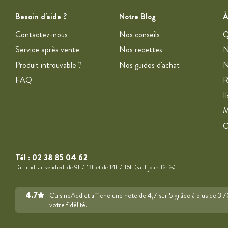
Besoin d'aide ?
Notre Blog
À
Contactez-nous
Nos conseils
Q
Service après vente
Nos recettes
N
Produit introuvable ?
Nos guides d'achat
N
FAQ
R
I
M
Tél :
02 38 85 04 62
Du lundi au vendredi de 9h à 13h et de 14h à 16h (sauf jours fériés).
4.7
CuisineAddict affiche une note de 4,7 sur 5 grâce à plus de 3 
votre fidélité.