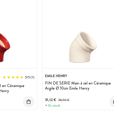
EMILE HENRY
5
/
5
(1)
FIN DE SERIE Main à sel en Céramique
l en Céramique
Argile Ø 10cm Emile Henry
Henry
31,12 €
Prix avant réduction :
38,90 €
En stock