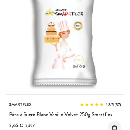
SMARTFLEX
4.8
/
5
(37)
Pâte à Sucre Blanc Vanille Velvet 250g Smartflex
2,65 €
Prix avant réduction :
3,49 €