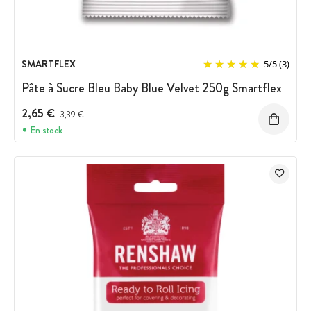
SMARTFLEX
5
/
5
(3)
Pâte à Sucre Bleu Baby Blue Velvet 250g Smartflex
2,65 €
Prix avant réduction :
3,39 €
En stock