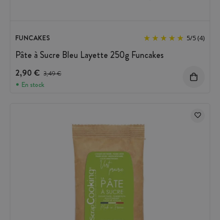
FUNCAKES
5
/
5
(4)
Pâte à Sucre Bleu Layette 250g Funcakes
2,90 €
Prix avant réduction :
3,49 €
En stock