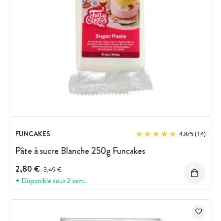
FUNCAKES
4.8
/
5
(14)
Pâte à sucre Blanche 250g Funcakes
2,80 €
Prix avant réduction :
3,49 €
Disponible sous 2 sem.