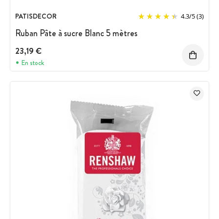
PATISDECOR
4.3
/
5
(3)
Ruban Pâte à sucre Blanc 5 mètres
23,19 €
En stock