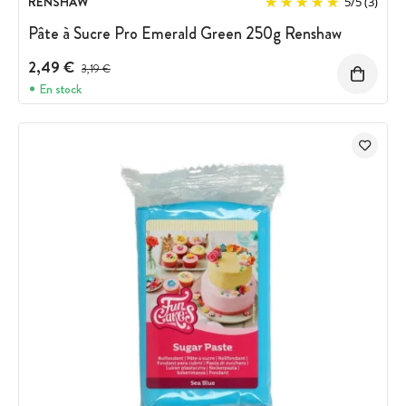
RENSHAW
5
/
5
(3)
Pâte à Sucre Pro Emerald Green 250g Renshaw
2,49 €
Prix avant réduction :
3,19 €
En stock