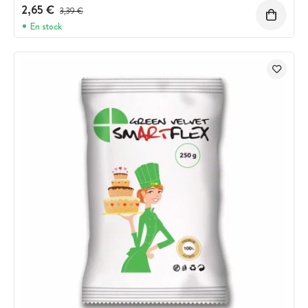
2,65 €
Prix avant réduction :
3,39 €
En stock