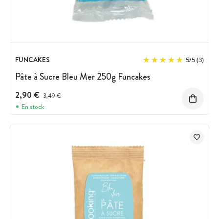
FUNCAKES
5
/
5
(3)
Pâte à Sucre Bleu Mer 250g Funcakes
2,90 €
Prix avant réduction :
3,49 €
En stock