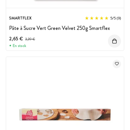
SMARTFLEX
5
/
5
(9)
Pâte à Sucre Vert Green Velvet 250g Smartflex
2,65 €
Prix avant réduction :
3,39 €
En stock