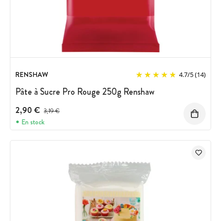
RENSHAW
4.7
/
5
(14)
Pâte à Sucre Pro Rouge 250g Renshaw
2,90 €
Prix avant réduction :
3,19 €
En stock