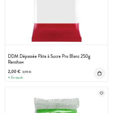
DDM Dépassée Pâte à Sucre Pro Blanc 250g
Renshaw
2,00 €
Prix avant réduction :
3,99 €
En stock