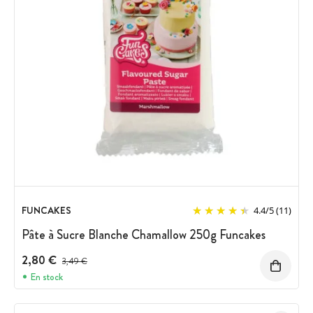
FUNCAKES
4.4
/
5
(11)
Pâte à Sucre Blanche Chamallow 250g Funcakes
2,80 €
Prix avant réduction :
3,49 €
En stock