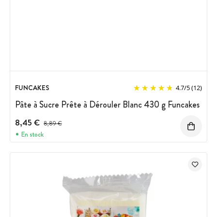
FUNCAKES
4.7
/
5
(12)
Pâte à Sucre Prête à Dérouler Blanc 430 g Funcakes
8,45 €
Prix avant réduction :
8,89 €
En stock