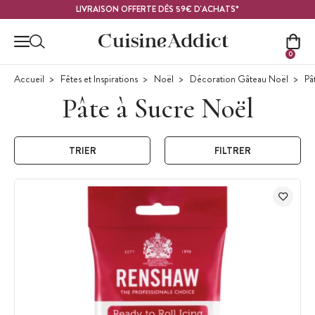
Contenu principal
LIVRAISON OFFERTE DÈS 59€ D'ACHATS*
0
Accueil
Fêtes et Inspirations
Noël
Décoration Gâteau Noël
Pâ
Pâte à Sucre Noël
TRIER
FILTRER