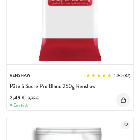
RENSHAW
4.9
/
5
(37)
Pâte à Sucre Pro Blanc 250g Renshaw
2,49 €
Prix avant réduction :
3,99 €
En stock