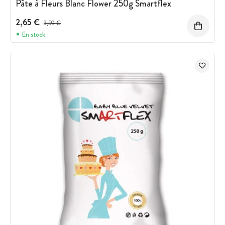
Pâte à Fleurs Blanc Flower 250g Smartflex
2,65 €
Prix avant réduction :
3,59 €
En stock