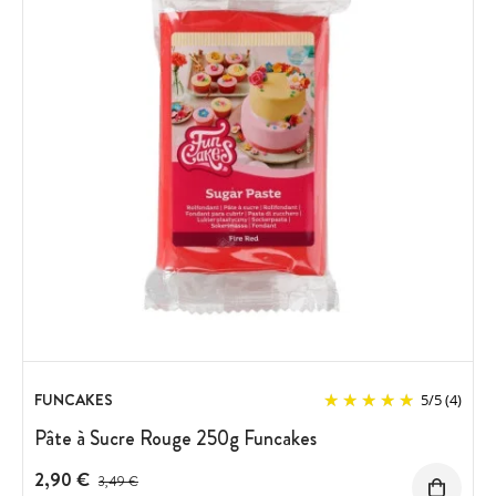
FUNCAKES
5
/
5
(4)
Pâte à Sucre Rouge 250g Funcakes
2,90 €
Prix avant réduction :
3,49 €