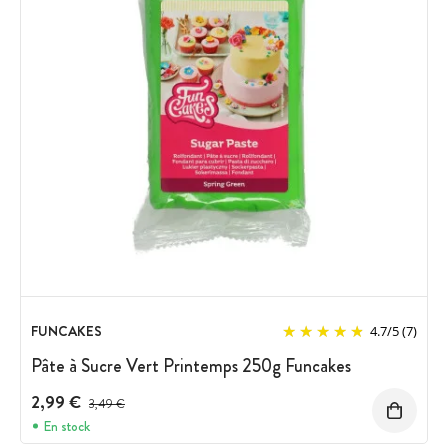
FUNCAKES
4.7
/
5
(7)
Pâte à Sucre Vert Printemps 250g Funcakes
2,99 €
Prix avant réduction :
3,49 €
En stock