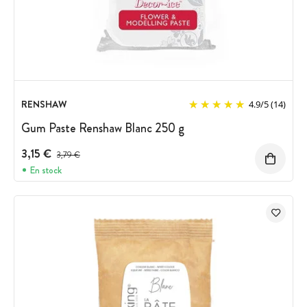
RENSHAW
4.9
/
5
(14)
Gum Paste Renshaw Blanc 250 g
3,15 €
Prix avant réduction :
3,79 €
En stock