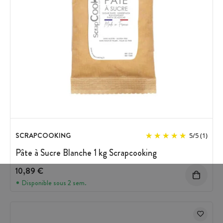
SCRAPCOOKING
5
/
5
(1)
Pâte à Sucre Blanche 1 kg Scrapcooking
10,89 €
Disponible sous 2 sem.