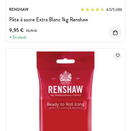
RENSHAW
4.5
/
5
(49)
Pâte à sucre Extra Blanc 1kg Renshaw
9,95 €
Prix avant réduction :
10,19 €
En stock