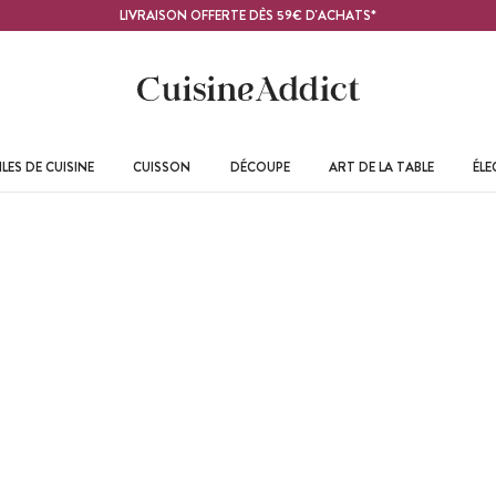
LIVRAISON OFFERTE DÈS 59€ D'ACHATS*
LES DE CUISINE
CUISSON
DÉCOUPE
ART DE LA TABLE
ÉL
Recettes Boissons
Savourez d'incroyables boissons toute l'année. Retrouvez ici, nos
cocktails, chocolats chauds et autres recettes incroyables...