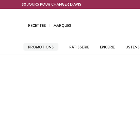
Contenu principal
30 JOURS POUR CHANGER D'AVIS
RECETTES
MARQUES
PROMOTIONS
PÂTISSERIE
ÉPICERIE
USTENSI
Accueil
Recettes
Recettes Boissons