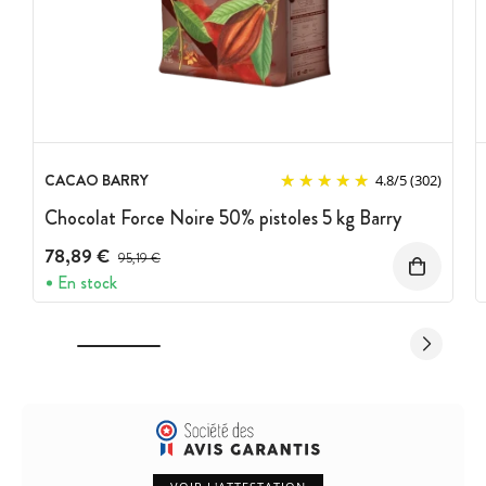
CACAO BARRY
4.8
/
5
(302)
Chocolat Force Noire 50% pistoles 5 kg Barry
78,89 €
Prix avant réduction :
95,19 €
En stock