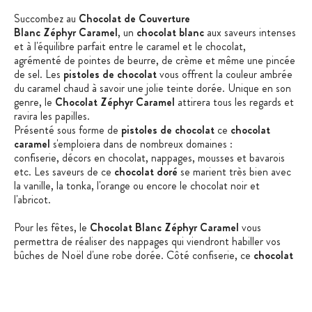
Succombez au
Chocolat de Couverture
Blanc Zéphyr Caramel
, un
chocolat blanc
aux saveurs intenses
et à l'équilibre parfait entre le caramel et le chocolat,
agrémenté de pointes de beurre, de crème et même une pincée
de sel. Les
pistoles de chocolat
vous offrent la couleur ambrée
du caramel chaud à savoir une jolie teinte dorée. Unique en son
genre, le
Chocolat Zéphyr Caramel
attirera tous les regards et
ravira les papilles.
Présenté sous forme de
pistoles de chocolat
ce
chocolat
caramel
s'emploiera dans de nombreux domaines :
confiserie, décors en chocolat, nappages, mousses et bavarois
etc. Les saveurs de ce
chocolat doré
se marient très bien avec
la vanille, la tonka, l'orange ou encore le chocolat noir et
l'abricot.
Pour les fêtes, le
Chocolat Blanc Zéphyr Caramel
vous
permettra de réaliser des nappages qui viendront habiller vos
bûches de Noël d'une robe dorée. Côté confiserie, ce
chocolat
caramel
sera apprécié pour réaliser une ganache gourmande ou
bien pour enrober vos bonbons d'un écrin doré. Vos bonbons
dorés deviendront le centre de toutes les attentions.