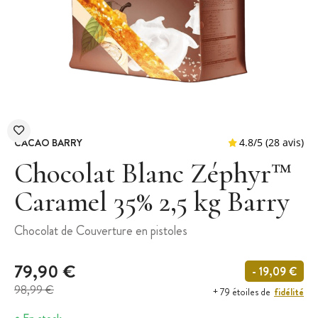
CACAO BARRY
Chocolat Blanc Zéphyr™
Caramel 35% 2,5 kg Barry
4.8
/
5
(
Chocolat de Couverture en pistoles
79,90 €
- 19,09 €
98,99 €
fidélité
+ 79 étoiles de