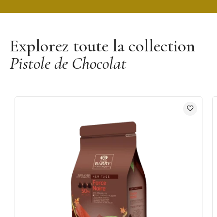
Découvrir la marque Cacao Barry
Explorez toute la collection
Pistole de Chocolat