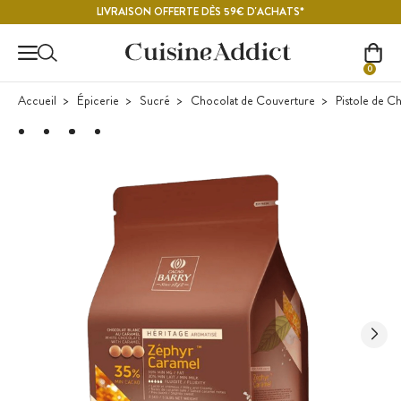
Contenu principal
LIVRAISON OFFERTE DÈS 59€ D'ACHATS*
0
Accueil
Épicerie
Sucré
Chocolat de Couverture
Pistole de C