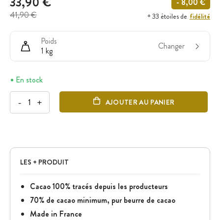
33,90 €
- 8,00 €
41,90 €
fidélité
+ 33 étoiles de
Poids
Changer
1 kg
En stock
-
+
AJOUTER AU PANIER
LES + PRODUIT
Cacao 100% tracés depuis les producteurs
70% de cacao minimum, pur beurre de cacao
Made in France