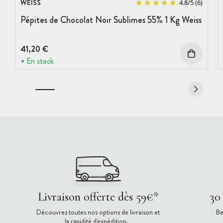
WEISS
4.8
/
5
(6)
Pépites de Chocolat Noir Sublimes 55% 1 Kg Weiss
41,20 €
En stock
Livraison offerte dès 59€*
30
Découvrez toutes nos options de livraison et
Be
la rapidité d'expédition.