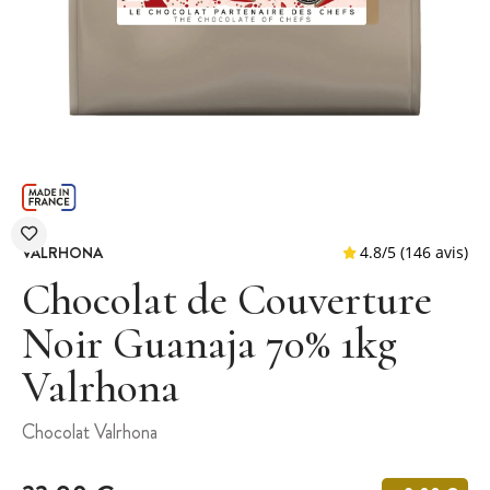
VALRHONA
Chocolat de Couverture
Noir Guanaja 70% 1kg
Valrhona
4.8
/
5
(1
Chocolat Valrhona