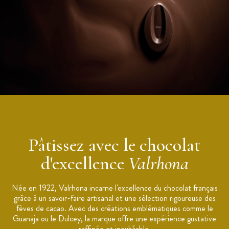
Les accords ingrédients
:
Ce chocolat noir amer est
simple à associer
puisque grâce à sa
diversité aromatique il mettra en valeur vos autres
ingrédients: abricots, oranges, framboise, poire, banane, café,
vanille, menthe, cacahuète...
Idée recette
:
Chocolat Chaud Intense au Chocolat noir Guanaja 70%
Valrhona
Pâtissez avec le chocolat
Pour 1 litre de Chocolat Chaud:
d'excellence
Valrhona
Ingrédients
: 1 litre de lait entier / 100g Chocolat noir Guanaja
70%
Née en 1922, Valrhona incarne l'excellence du chocolat français
grâce à un savoir-faire artisanal et une sélection rigoureuse des
Étapes de la recette
: Commençons par faire fondre votre chocolat
fèves de cacao. Avec des créations emblématiques comme le
noir Guanaja au bain-marie puis faites bouillir le lait dans une
Guanaja ou le Dulcey, la marque offre une expérience gustative
casserole. Versez 1/3 de lait chaud sur votre chocolat puis
raffinée et inoubliable.