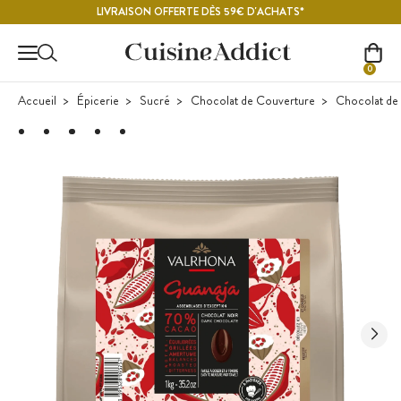
Contenu principal
LIVRAISON OFFERTE DÈS 59€ D'ACHATS*
0
Accueil
Épicerie
Sucré
Chocolat de Couverture
Chocolat de 