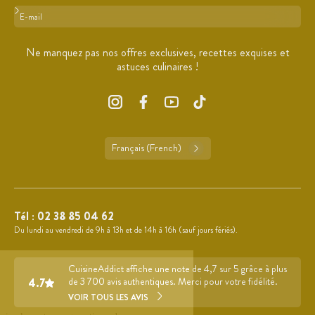
Format : adresse@email.com
Ne manquez pas nos offres exclusives, recettes exquises et
astuces culinaires !
Français (French)
Tél :
02 38 85 04 62
Du lundi au vendredi de 9h à 13h et de 14h à 16h (sauf jours fériés).
CuisineAddict affiche une note de 4,7 sur 5 grâce à plus
4.7
de 3 700 avis authentiques. Merci pour votre fidélité.
VOIR TOUS LES AVIS