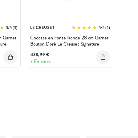
LE CREUSET
5
/
5
(3)
5
/
5
(1)
m Garnet
Cocotte en Fonte Ronde 28 cm Garnet
ure
Bouton Doré Le Creuset Signature
438,99 €
En stock