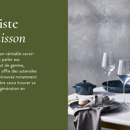
iste
isson
iffusion uniforme de la chaleur
n véritable savoir-
tants à la chaleur
t parler aux
aut de gamme,
e
 offre des ustensiles
. Retrouvez notamment
re saura trouver sa
 chaleur
 génération en