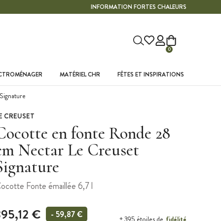
INFORMATION FORTES CHALEURS
0
ECTROMÉNAGER
MATÉRIEL CHR
FÊTES ET INSPIRATIONS
Signature
E CREUSET
Cocotte en fonte Ronde 28
cm Nectar Le Creuset
Signature
ocotte Fonte émaillée 6,7 l
395,12 €
- 59,87 €
fidélité
+ 395 étoiles de