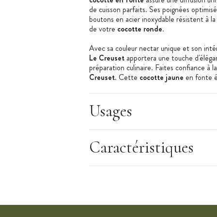
de cuisson parfaits. Ses poignées optimisé
boutons en acier inoxydable résistent à la
de votre
cocotte ronde
.
Avec sa couleur nectar unique et son inté
Le Creuset
apportera une touche d'éléganc
préparation culinaire. Faites confiance à 
Creuset
. Cette
cocotte jaune
en fonte é
qui sera à vos côtés tout au long de votre 
avec les
Cocottes en Fonte Le Creuset 
Usages
Caractéristiques de la Cocotte en Fonte 
Cocotte en Fonte Ronde
Couleur : Nectar
Caractéristiques
Couleur intérieure : crème
Diamètre : 28 cm
Longueur : 37,7 cm
Largeur : 29,7 cm
Hauteur : 18,4 cm