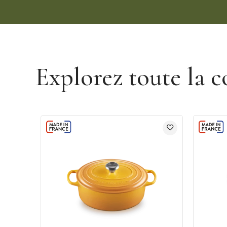
Découvrir la marque Le Creuset
Explorez toute la c