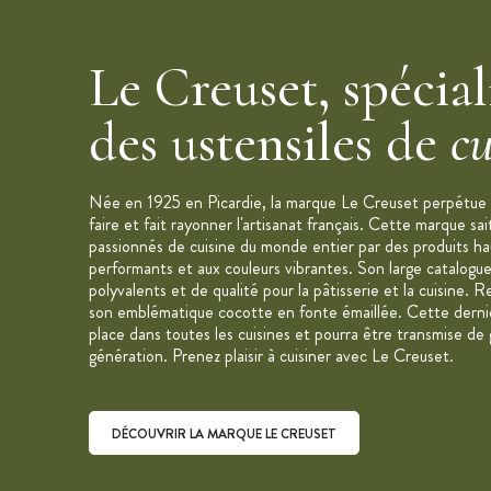
Capacité : 6,7 L
Poids : 7,75 kg
Le Creuset, spécial
Équivalence : 6/8 personnes
Forme Cocotte : Ronde
des ustensiles de
cu
Cocotte en fonte émaillée
Couvercle hermétique permettant une d
Poignées : prise en main optimisée
Née en 1925 en Picardie, la marque Le Creuset perpétue u
Boutons en acier inoxydable, ultra résis
faire et fait rayonner l'artisanat français. Cette marque sai
passionnés de cuisine du monde entier par des produits h
Entretien : compatible au lave-vaissell
performants et aux couleurs vibrantes. Son large catalogue
Fond ultra-lisse pour un entretien aisé
polyvalents et de qualité pour la pâtisserie et la cuisine
son emblématique cocotte en fonte émaillée. Cette derniè
Compatible avec toutes les sources de
place dans toutes les cuisines et pourra être transmise de
Garantie à vie
génération. Prenez plaisir à cuisiner avec Le Creuset.
Fabriqué en France
Marque : Le Creuset
DÉCOUVRIR LA MARQUE LE CREUSET