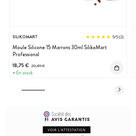
SILIKOMART
5
/
5
(2)
Moule Silicone 15 Marrons 30ml SilikoMart
Professional
18,75 €
Prix avant réduction :
20,49 €
En stock
VOIR L'ATTESTATION