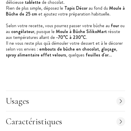
délicieuse
tablette
de chocolat.
Rien de plus simple, déposez le
Tapis Décor
au fond du
Moule à
Bûche de 25 cm
et ajoutez votre préparation habituelle.
Selon votre recette, vous pourrez passer votre bûche au
four
ou
au
congélateur
, puisque le
Moule à Bûche SilikoMart
résiste
aux températures allant de
-70°C à 230°C
.
Il ne vous reste plus qu'à démouler votre dessert et à le décorer
selon vos envies :
embouts de bûche en chocolat
,
glaçage
,
spray
alimentaire
effet
velours
, quelques
feuilles d'or
...
Les + produit :
Résiste aux températures comprises entre -70°C et +
230°C
Usages
Utilisation au four, réfrigérateur, cellule de
refroidissement, congélateur
Moule en Silicone et Tapis Décor conçus pour une
Caractéristiques
utilisation fréquente