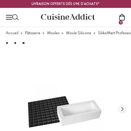
Contenu principal
LIVRAISON OFFERTE DÈS 59€ D'ACHATS*
0
Accueil
Pâtisserie
Moules
Moule Silicone
SilikoMart Professi