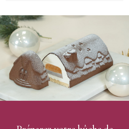
Moule à Bûche utilisable avec les autres Tapis
Décors Silikomart
Caractéristiques du kit :
Kit composé de :
1 Moule à Bûche Silicone
pour une bûche de : 25 x 9 cm
x H 7 cm
Volume : 1,3L (1300ml)
Nombre de parts : 8 à 9 parts (comptez environ 3 cm
par personne)
1 Tapis Décor Bûche
Dimension du Tapis décor : 25 x 18,5 cm Épaisseur :
3 mm
Motif : Tablette de Chocolat
Cuisson au four jusqu'à 230°C
Congélation jusqu'à -70°C
Silicone
Passe au lave-vaisselle
Fabriqué en Italie
Préparez votre bûche de