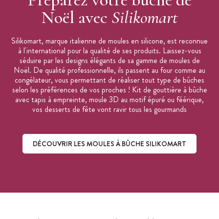
SilikoMart Professional
Noël avec
Silikomart
Silikomart, marque italienne de moules en silicone, est reconnue
à l'international pour la qualité de ses produits. Laissez-vous
séduire par les designs élégants de sa gamme de moules de
Noël. De qualité professionnelle, ils passent au four comme au
congélateur, vous permettant de réaliser tout type de bûches
selon les préférences de vos proches ! Kit de gouttière à bûche
avec tapis à empreinte, moule 3D au motif épuré ou féérique,
vos desserts de fête vont ravir tous les gourmands
DÉCOUVRIR LES MOULES À BÛCHE SILIKOMART
Découvrir les moules à bûche Silikomart