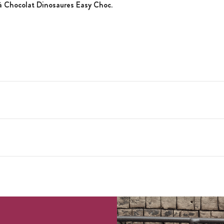
à Chocolat Dinosaures Easy Choc
.
réfrigérateur comme congélateur
ure (-60°C à 230°C)
les de dinosaures différents)