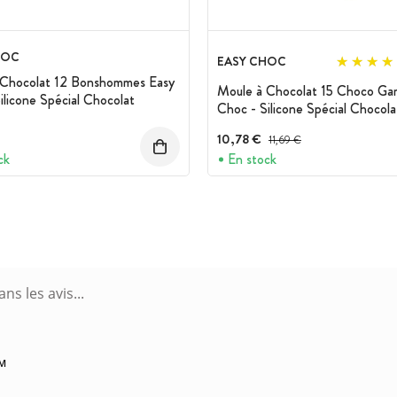
HOC
EASY CHOC
 Chocolat 12 Bonshommes Easy
Moule à Chocolat 15 Choco Ga
ilicone Spécial Chocolat
Choc - Silicone Spécial Chocola
10,78 €
Prix avant réduction :
11,69 €
ck
En stock
AM