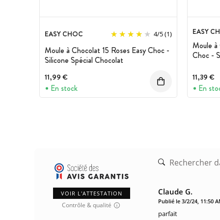
EASY C
EASY CHOC
4
/
5
(1)
Moule à
Moule à Chocolat 15 Roses Easy Choc -
Choc - S
Silicone Spécial Chocolat
11,99 €
11,39 €
En stock
En sto
Claude G.
VOIR L'ATTESTATION
Publié le 3/2/24, 11:50 
Contrôle & qualité
parfait