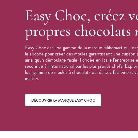
Volume Empreinte : 8 ml
Easy Choc, créez v
Dimension de la plaque : 214 x 106 m
Fabriqué en Italie
propres chocolats
Collection :
Easy Choc
Marque : SilikoMart
Easy Choc est une gamme de la marque Silikomart qui, de
Pour en savoir plus sur les
moules silicon
le silicone pour créer des moules garantissant une cuisso
silicone
.
ainsi qu'un démoulage facile. Fondée en Italie l'entreprise e
reconnue à l'international par les plus grands chefs. Expl
leur gamme de moules à chocolats et réalisez facilement v
maison.
DÉCOUVRIR LA MARQUE EASY CHOC
Découvrir la marque Easy Choc