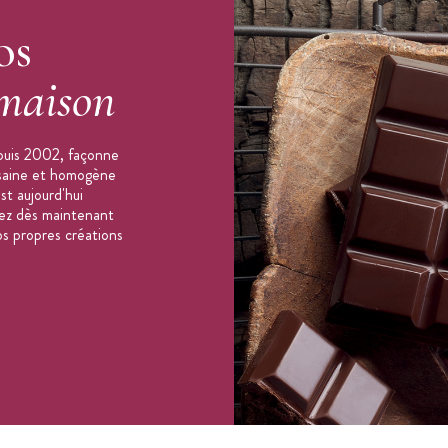
os
m
maison
puis 2002, façonne
e
, consultez notre
guide d'achat des moules en
n saine et homogène
st aujourd'hui
orez dès maintenant
os propres créations