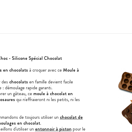
hoc - Silicone Spécial Chocolat
s en chocolats
à croquer avec ce
Moule à
r des
chocolats
en famille devient facile
e : démoulage rapide garanti.
orer un gâteau, ce
moule à chocolat en
nosaures
qui n'effraieront ni les petits, ni les
mmandons de toujours utiliser un
chocolat de
oulages en chocolat
.
eillons d'utiliser un
entonnoir à piston
pour le