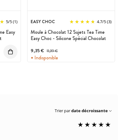
EASY CHOC
5
/
5
(1)
4.7
/
5
(3)
me Easy
Moule à Chocolat 12 Sujets Tea Time
t
Easy Choc - Silicone Spécial Chocolat
9,35 €
Prix avant réduction :
11,39 €
Indisponible
Trier par
date décroissante