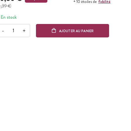
fidélité
+ 10 étoiles de
1,39 €
En stock
-
+
AJOUTER AU PANIER