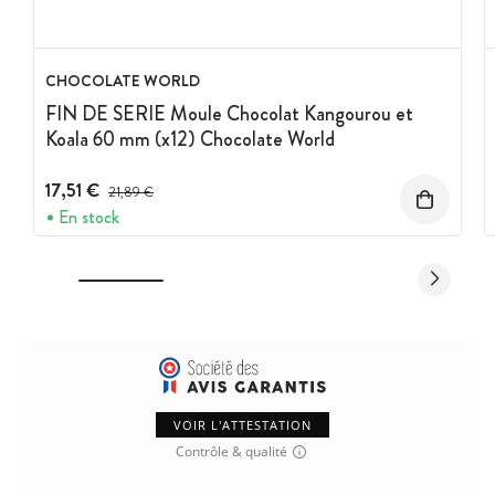
CHOCOLATE WORLD
FIN DE SERIE Moule Chocolat Kangourou et
Koala 60 mm (x12) Chocolate World
17,51 €
Prix avant réduction :
21,89 €
En stock
VOIR L'ATTESTATION
Contrôle & qualité