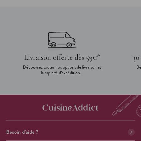
Livraison offerte dès 59€*
30
Découvrez toutes nos options de livraison et
Be
la rapidité d'expédition.
Besoin d'aide ?