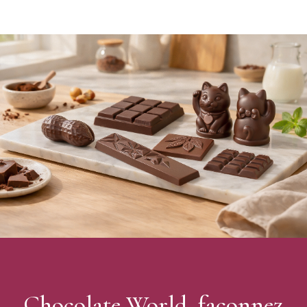
en polycarbonate, parfaits pour réaliser des chocolats maison.
Cette marque vous propose une multitude de formes allant de la
plus traditionnelle, aux formes plus modernes.
Caractéristiques du Moule à chocolat
Étoile Polycarbonate Chocolate World
:
Matière : Polycarbonate
Couleur : Transparent
Forme : Étoile
Nombre d'empreintes : 14
Poids du moulage : 24 g
Dimensions du moulage : Ø45 x 25 mm
Dimensions de la plaque : 275 x 135 x 30 mm
Marque : Chocolate World
Fabrication : Belgique
Moule vendu à l'unité
Chocolate World, façonnez