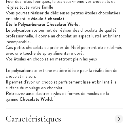
Pour des fêtes féeriques, faites vous-même vos chocolats et
régalez toute votre famille !
Vous pourrez réaliser de délicieuses petites étoiles chocolatées
en utilisant le
Moule à chocolat
Étoile Polycarbonate Chocolate World
.
Le polycarbonate permet de réaliser des chocolats de qualité
professionnelle, il donne au chocolat un aspect lustré et brillant
incomparable.
Ces petits chocolats ou pralines de Noël pourront être sublimés
avec une touche de
spray alimentaire doré
.
Vos étoiles en chocolat en mettront plein les yeux !
Le polycarbonate est une matière idéale pour la réalisation de
chocolat maison.
Il permet d'avoir un chocolat parfaitement lisse et brillant à la
surface du moulage en chocolat.
Retrouvez aussi d'autres styles et formes de moules de la
gamme
Chocolate World
.
Pour faire vos fritures en chocolat, bonbons en chocolat ou
moulages en chocolat, il vous faut un matériel adapté et de
Caractéristiques
qualité professionnelle.
La marque belge
Chocolate World
propose des moules