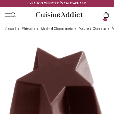
Contenu principal
LIVRAISON OFFERTE DÈS 59€ D'ACHATS*
0
Accueil
Pâtisserie
Matériel Chocolaterie
Moules à Chocolat
M