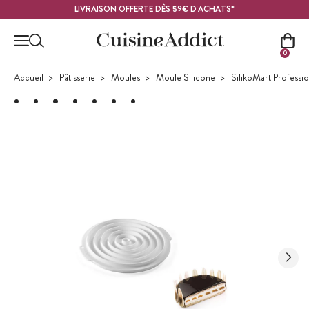
Contenu principal
LIVRAISON OFFERTE DÈS 59€ D'ACHATS*
0
Accueil
Pâtisserie
Moules
Moule Silicone
SilikoMart Professi