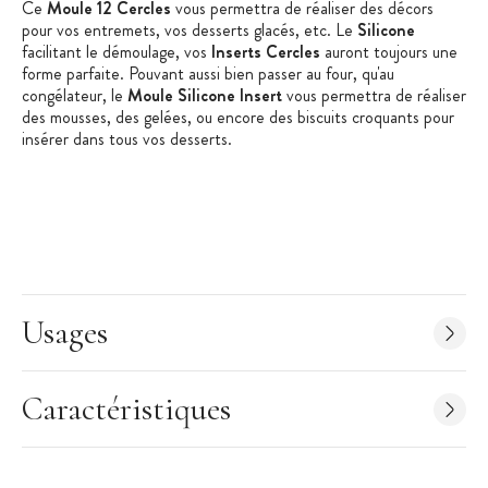
Ce
Moule 12 Cercles
vous permettra de réaliser des décors
pour vos entremets, vos desserts glacés, etc. Le
Silicone
facilitant le démoulage, vos
Inserts Cercles
auront toujours une
forme parfaite. Pouvant aussi bien passer au four, qu'au
congélateur, le
Moule Silicone Insert
vous permettra de réaliser
des mousses, des gelées, ou encore des biscuits croquants pour
insérer dans tous vos desserts.
Les + produit :
Décoration ou Insert original
Qualité professionnelle
Usages
Démoulage facilité
Caractéristiques Moule Silicone :
Matière : Silicone 100% Platinium
Caractéristiques
Silicone Alimentaire, non toxique
Utilisable au four, au micro-onde, au réfrigérateur comme
congélateur