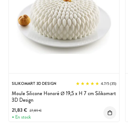
SILIKOMART 3D DESIGN
4.7
/
5
(35)
Moule Silicone Honoré Ø 19,5 x H 7 cm Silikomart
3D Design
21,83 €
Prix avant réduction :
27,89 €
En stock