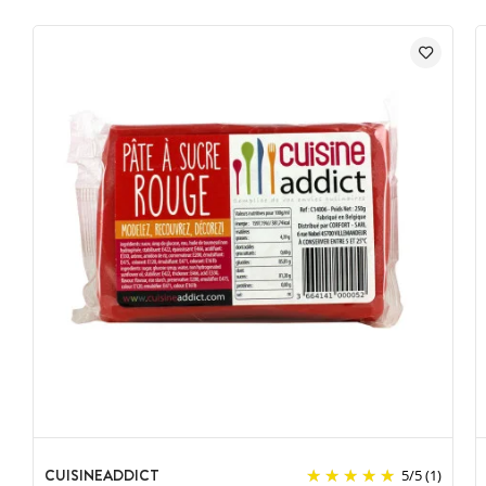
Conseil d'utilisation
:
Avant utilisation nous vous conseillons de recouvrir la surface
de travail de sucre glace afin d'éviter à la pâte à sucre
d'adhérer (ne pas utiliser de farine qui risquerai de dessécher
la pâte à sucre).
Pétrir la pâte jusqu'à ce qu'elle devienne souple, pour éviter la
formation de bulles d'air lors du pétrissage percez-les
systématiquement à l'aide d'un outil à pâte à sucre pointu.
Une fine couche de
crème au beurre
préalablement répartie
sur la surface et les côtés de votre gâteau permettra une
meilleure adhésion lors de l'application.
Pour les petits éléments de décors en sucre, nous vous
conseillons l'utilisation de la
colle alimentaire
.
Conservation de la Pâte à Sucre
:
Une fois l'emballage ouvert, vous pouvez encore conserver la
pâte à sucre durant plusieurs mois en veillant à limiter le contact
avec l'air. L'utilisation d'un film alimentaire ou d'un
CUISINEADDICT
5
/
5
(1)