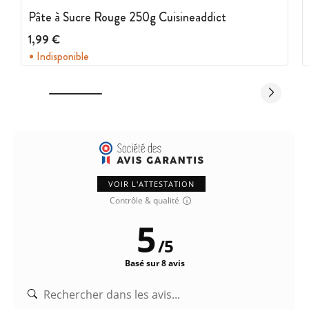
conditionnement sous vide vous permettra de conserver les
Pâte à Sucre Rouge 250g Cuisineaddict
propriétés dans le temps de la pâte à sucre.
1,99 €
Indisponible
Caractéristiques Pâte à Sucre
:
Couleur : Vert Herbe
Poids net : 250 g
Marque : Cuisineaddict
VOIR L'ATTESTATION
Contrôle & qualité
5
/
5
Basé sur 8 avis