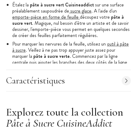
Étalez la
pâte à sucre vert Cuisineaddict
sur une surface
préalablement saupoudrée de
sucre glace
. A l'aide d'un
emporte-pièce en forme de feuille
découpez votre
pâte à
sucre vert
. Magique, nul besoin d'être un artiste et de savoir
dessiner, l'emporte-pièce vous permet en quelques secondes
de créer des feuilles parfaitement régulières.
Pour marquer les nervures de la feuille, utilisez un
outil à pâte
à sucre
. Veillez à ne pas trop appuyer juste assez pour
marquer la
pâte à sucre verte
. Commencez par la ligne
centrale puis ajouter les branches des deux côtés de la ligne
centrale.
Laissez sécher votre
feuille en pâte à sucre
avant de la
Caractéristiques
coller sur votre gâteau. Pour des feuilles incurvées, faites
sécher vos feuilles vertes sur un support bombé, afin de leur
donner la forme souhaitée.
Pour une finition professionnelle, vous pouvez utiliser des
Explorez toute la collection
petites
billes de sucre
qui viendront jouer le rôle des perles
de rosée sur vos
feuilles en pâte à sucre
.
Pâte à Sucre CuisineAddict
Pensez à utiliser de la pâte à sucre rouge, de la pâte à sucre
orange ou même de la pâte à sucre jaune pour faire des
feuilles d'automne.