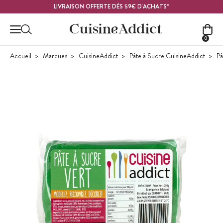
Contenu principal
LIVRAISON OFFERTE DÈS 59€ D'ACHATS*
0
Accueil
Marques
CuisineAddict
Pâte à Sucre CuisineAddict
Pâ