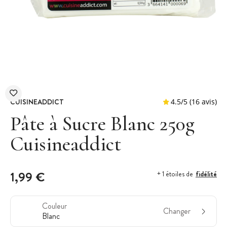
CUISINEADDICT
Pâte à Sucre Blanc 250g
Cuisineaddict
4.5
/
5
(
1,99 €
fidélité
+ 1 étoiles de
Couleur
Changer
Blanc