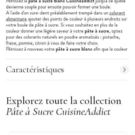
Pétrissez la
pâte à sucre blanc Cuisineaddict
jusqu'à ce qu'elle
devienne souple pour ensuite pouvoir former une boule.
A l'aide d'un cure-dent préalablement trempé dans un
colorant
alimentaire
ajouter des points de couleur à plusieurs endroits sur
votre boule de pâte à sucre. Si vous souhaitez en plus de la
couleur donner une légère saveur à votre
pâte à sucre
, optez
pour des colorants naturels en poudre aromatisés : pistache,
fraise, pomme, citron à vous de faire votre choix.
Pétrissez à nouveau votre
pâte à sucre blanc
afin que la couleur
ou l'arôme se propage uniformément à l'ensemble de la
pâte à
sucre
. Si besoin ajoutez de nouveau du colorant afin d'obtenir la
nuance désirée. Nous vous conseillons d'y aller par petites
Caractéristiques
touches progressives.
Pensez à utiliser des
gants alimentaires
afin d'éviter de vous
colorer les mains durant cette étape.
Conseil d'utilisation
:
Explorez toute la collection
Pâte à Sucre CuisineAddict
Avant utilisation recouvrez la surface de travail de
sucre glace
afin d'éviter à la
pâte à sucre
d'adhérer (ne pas utiliser de
farine qui risquerait de dessécher la
pâte à sucre
).
Pétrissez la pâte jusqu'à ce qu'elle devienne souple, pour