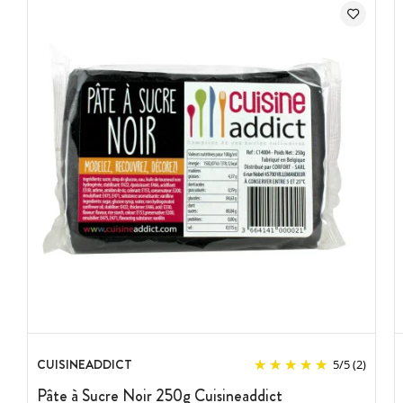
éviter la formation de bulles d'air lors du pétrissage percez-les
systématiquement à l'aide d'un
outil à pâte à sucre pointu
.
Une fine couche de
crème au beurre
préalablement répartie
sur la surface et les côtés de votre gâteau permettra une
meilleure adhésion lors de l'application.
Pour les petits éléments de décors en sucre, nous vous
conseillons l'utilisation de la
colle alimentaire
.
Conservation de la Pâte à Sucre
:
Une fois l'emballage ouvert, vous pouvez encore conserver la
pâte à sucre durant plusieurs mois en veillant à limiter le contact
avec l'air. L'utilisation d'un film alimentaire ou d'un
conditionnement sous vide vous permettra de conserver les
propriétés dans le temps de la pâte à sucre.
Caractéristiques Pâte à Sucre
:
Couleur : Blanc
CUISINEADDICT
5
/
5
(2)
Poids net : 250 g
Pâte à Sucre Noir 250g Cuisineaddict