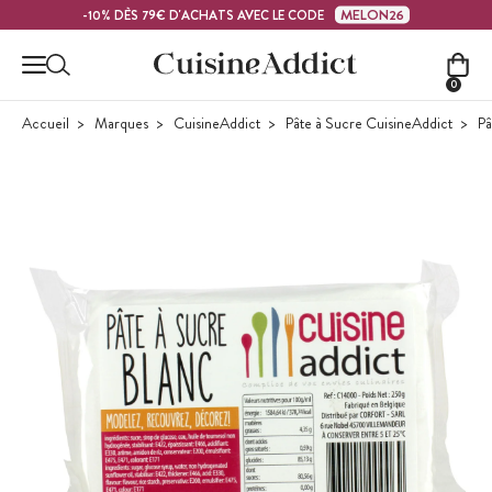
Contenu principal
MELON26
-10% DÈS 79€ D'ACHATS AVEC LE CODE
0
Accueil
Marques
CuisineAddict
Pâte à Sucre CuisineAddict
Pâ