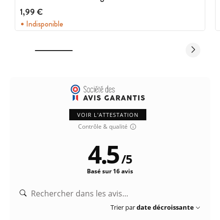
Marque : Cuisineaddict
1,99 €
Indisponible
VOIR L'ATTESTATION
Contrôle & qualité
4.5
/
5
Basé sur 16 avis
Trier par
date décroissante