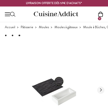
Contenu principal
LIVRAISON OFFERTE DÈS 59€ D'ACHATS*
0
Accueil
Pâtisserie
Moules
Moules à gâteaux
Moule à Bûches, 