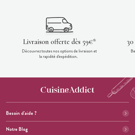
Livraison offerte dès 59€*
30
Découvrez toutes nos options de livraison et
Be
la rapidité d'expédition.
Besoin d'aide ?
Notre Blog