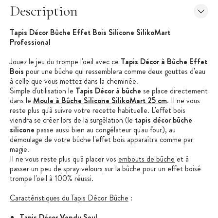
Description
Tapis Décor Bûche Effet Bois Silicone SilikoMart
Professional
Jouez le jeu du trompe l'oeil avec ce
Tapis Décor à Bûche Effet
Bois
pour une bûche qui ressemblera comme deux gouttes d'eau
à celle que vous mettez dans la cheminée.
Simple d'utilisation le
Tapis Décor à bûche
se place directement
dans le
Moule à Bûche Silicone SilikoMart 25 cm
. Il ne vous
reste plus qu'à suivre votre recette habituelle. L'effet bois
viendra se créer lors de la surgélation (le
tapis décor bûche
silicone
passe aussi bien au congélateur qu'au four), au
démoulage de votre bûche l'effet bois apparaîtra comme par
magie.
Il ne vous reste plus qu'à placer vos
embouts de bûche
et à
passer un peu de
spray velours
sur la bûche pour un effet boisé
trompe l'oeil à 100% réussi.
Caractéristiques du Tapis Décor Bûche
:
Tapis Décor Vendu Seul