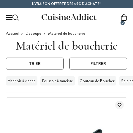
Contenu principal
LIVRAISON OFFERTE DÈS 59€ D'ACHATS*
0
Accueil
Découpe
Matériel de boucherie
Matériel de boucherie
TRIER
FILTRER
Hachoir à viande
Poussoir à saucisse
Couteau de Boucher
Scie d