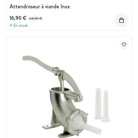
Attendrisseur à viande Inox
16,90 €
Prix avant réduction :
24,59 €
En stock