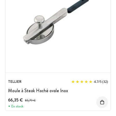
TELLIER
4.7
/
5
(32)
Moule à Steak Haché ovale Inox
66,35 €
Prix avant réduction :
85,79 €
En stock