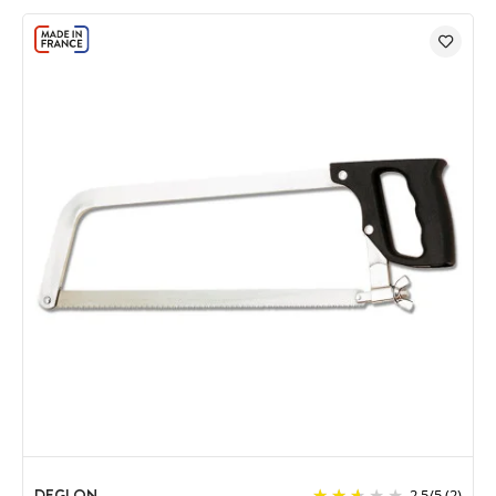
DEGLON
2.5
/
5
(2)