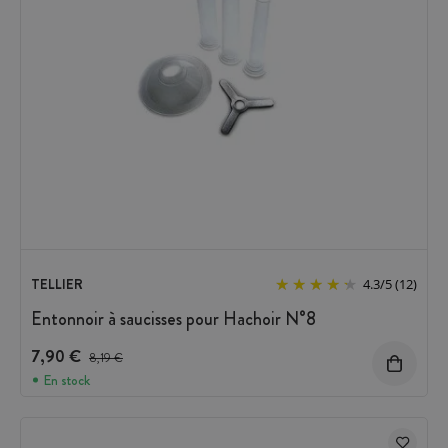
TELLIER
4.3
/
5
(12)
Entonnoir à saucisses pour Hachoir N°8
7,90 €
Prix avant réduction :
8,19 €
En stock