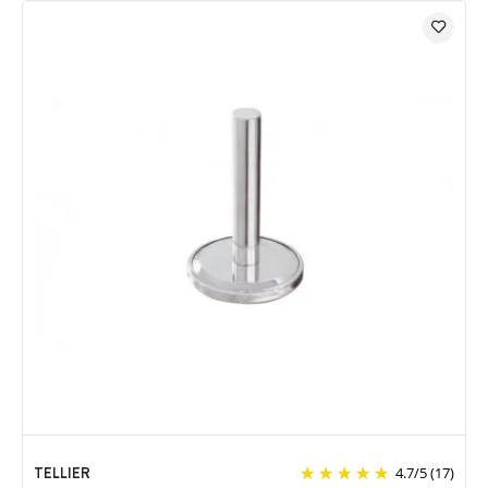
TELLIER
4.7
/
5
(17)