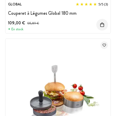
GLOBAL
5
/
5
(3)
Couperet à Légumes Global 180 mm
109,00 €
Prix avant réduction :
135,89 €
En stock