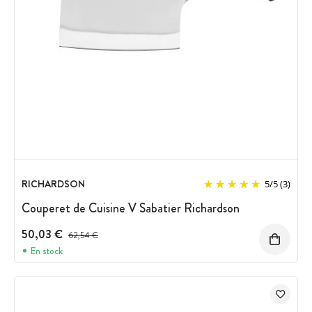
RICHARDSON
5
/
5
(3)
Couperet de Cuisine V Sabatier Richardson
50,03 €
Prix avant réduction :
62,54 €
En stock