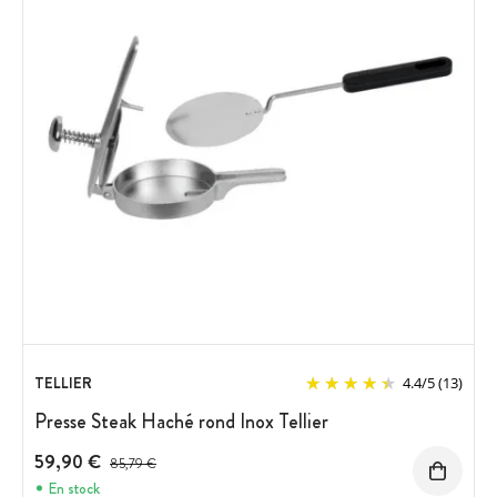
TELLIER
4.4
/
5
(13)
Presse Steak Haché rond Inox Tellier
59,90 €
Prix avant réduction :
85,79 €
En stock