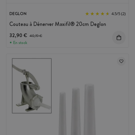
DEGLON
4.5
/
5
(2)
Couteau à Dénerver Maxifil® 20cm Deglon
32,90 €
Prix avant réduction :
40,19 €
En stock