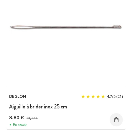
DEGLON
4.7
/
5
(21)
Aiguille à brider inox 25 cm
8,80 €
Prix avant réduction :
10,39 €
En stock