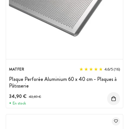
MATFER
4.6
/
5
(16)
Plaque Perforée Aluminium 60 x 40 cm - Plaques à
Pâtisserie
34,90 €
Prix avant réduction :
43,69 €
En stock