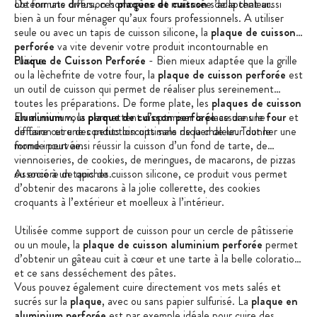
obtenir une diffusion homogène et maîtrisée de la chaleur.
De formats divers, ces
plaques de cuisson
s’adaptent aussi
bien à un four ménager qu’aux fours professionnels. A utiliser
seule ou avec un tapis de cuisson silicone, la
plaque de cuisson
perforée
va vite devenir votre produit
incontournable en
cuisine.
Plaque de Cuisson Perforée
- Bien mieux adaptée que la grille
ou la lèchefrite de votre four, la
plaque de cuisson perforée
est
un outil de cuisson qui permet de réaliser plus sereinement
toutes les préparations. De forme plate, les
plaques de cuisson
aluminium
En aluminium, la
vous permettent d’optimiser la place dans le
plaque de cuisson perforée
assure une
four
et
de faire cuire des petits biscuits sans risquer de leur donner une
diffusion et une conduction optimale de la chaleur. Tout le
forme incurvée.
monde peut ainsi réussir la cuisson d’un fond de tarte, de
viennoiseries, de cookies, de meringues, de macarons, de pizzas
ou encore de quiches.
Associé à un tapis de cuisson silicone, ce produit vous permet
d’obtenir des macarons à la jolie collerette, des cookies
croquants à l’extérieur et moelleux à l’intérieur.
Utilisée comme support de cuisson pour un cercle de pâtisserie
ou un moule, la
plaque de cuisson
aluminium
perforée
permet
d’obtenir un gâteau cuit à cœur et une tarte à la belle coloration,
et ce sans desséchement des pâtes.
Vous pouvez également cuire directement vos mets salés et
sucrés sur la
plaque
, avec ou sans papier sulfurisé. La
plaque en
aluminium perforée
est par exemple idéale pour cuire des