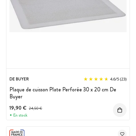
DE BUYER
4.6
/
5
(23)
Plaque de cuisson Plate Perforée 30 x 20 cm De
Buyer
19,90 €
Prix avant réduction :
24,50 €
En stock