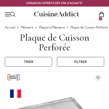
Contenu principal
LIVRAISON OFFERTE DÈS 59€ D'ACHATS*
0
Accueil
Pâtisserie
Plaques à Pâtisserie
Plaque de Cuisson Perforée
Plaque de Cuisson
Perforée
TRIER
FILTRER