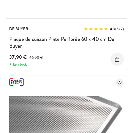
DE BUYER
4.9
/
5
(7)
Plaque de cuisson Plate Perforée 60 x 40 cm De
Buyer
37,90 €
Prix avant réduction :
46,00 €
En stock