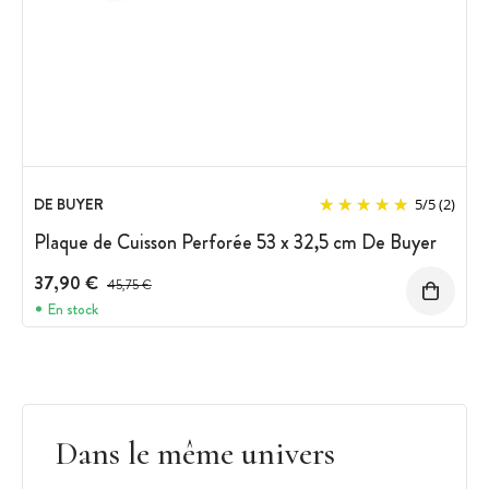
DE BUYER
5
/
5
(2)
Plaque de Cuisson Perforée 53 x 32,5 cm De Buyer
37,90 €
Prix avant réduction :
45,75 €
En stock
Dans le même univers