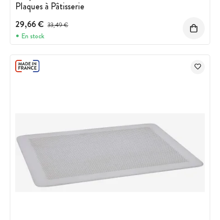
Plaques à Pâtisserie
29,66 €
Prix avant réduction :
33,49 €
En stock