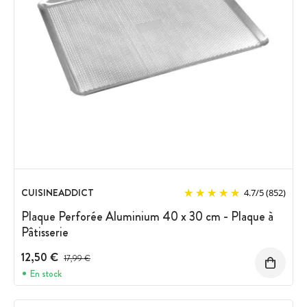
CUISINEADDICT
4.7
/
5
(852)
Plaque Perforée Aluminium 40 x 30 cm - Plaque à
Pâtisserie
12,50 €
Prix avant réduction :
17,99 €
En stock