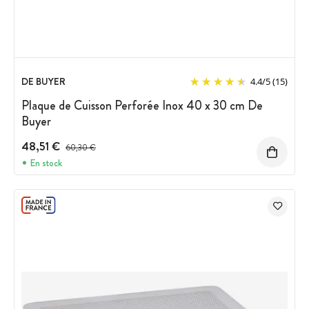
DE BUYER
4.4
/
5
(15)
Plaque de Cuisson Perforée Inox 40 x 30 cm De
Buyer
48,51 €
Prix avant réduction :
60,30 €
En stock