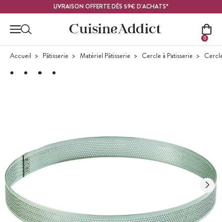
Contenu principal
LIVRAISON OFFERTE DÈS 59€ D'ACHATS*
0
Accueil
Pâtisserie
Matériel Pâtisserie
Cercle à Patisserie
Cercle