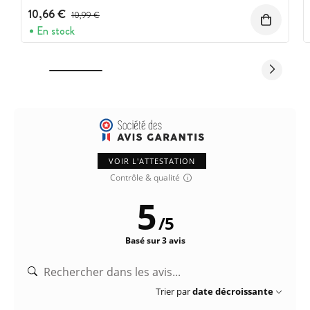
10,66 €
Prix avant réduction :
10,99 €
En stock
VOIR L'ATTESTATION
Contrôle & qualité
5
/
5
Basé sur 3 avis
Trier par
date décroissante