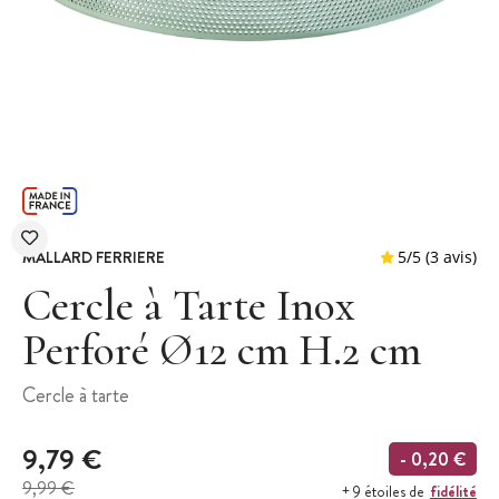
MALLARD FERRIERE
Cercle à Tarte Inox
Perforé Ø12 cm H.2 cm
5
/
5
Cercle à tarte
9,79 €
- 0,20 €
9,99 €
fidélité
+ 9 étoiles de