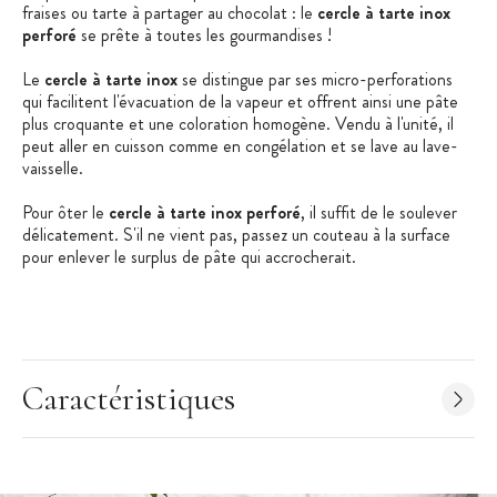
fraises ou tarte à partager au chocolat : le
cercle à tarte inox
perforé
se prête à toutes les gourmandises !
Le
cercle à tarte inox
se distingue par ses micro-perforations
qui facilitent l'évacuation de la vapeur et offrent ainsi une pâte
plus croquante et une coloration homogène. Vendu à l'unité, il
peut aller en cuisson comme en congélation et se lave au lave-
vaisselle.
Pour ôter le
cercle à tarte inox perforé
, il suffit de le soulever
délicatement. S'il ne vient pas, passez un couteau à la surface
pour enlever le surplus de pâte qui accrocherait.
Les + produits :
Micro-perforations
Caractéristiques
Démoulage facile
Fabrication française
Caractéristiques du Cercle à Tarte
: