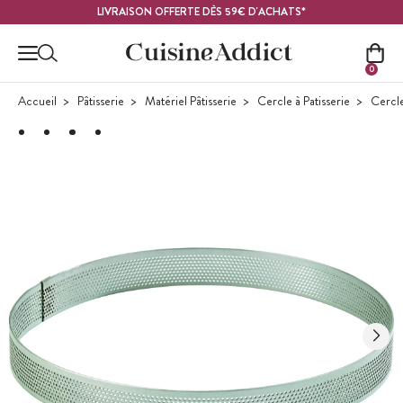
Contenu principal
LIVRAISON OFFERTE DÈS 59€ D'ACHATS*
0
Accueil
Pâtisserie
Matériel Pâtisserie
Cercle à Patisserie
Cercle