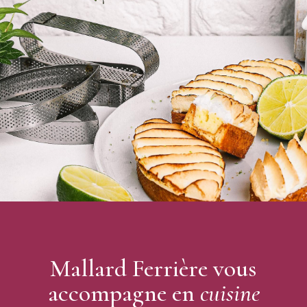
Diamètre : 14 cm
Hauteur : 2 cm
Nombre de parts : 4 parts
100% inox
Micro-perforations
Lavable au lave-vaisselle
Vendu à l'unité
Points de soudure visibles
Cercle à tarte disponible en plusieurs diamètres, de 7 à 30
cm
Seuls les grands diamètres sont renforcés par des bords pliés
vous garantissant une meilleure rigidité
Bord plié à partir de 14 cm de diamètre
Cercle inox fabriqué en France
Mallard Ferrière vous
accompagne en
cuisine