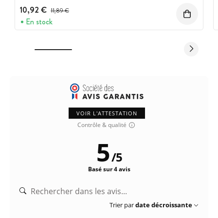
10,92 €
Prix avant réduction :
11,89 €
En stock
VOIR L'ATTESTATION
Contrôle & qualité
5
/
5
Basé sur 4 avis
Trier par
date décroissante