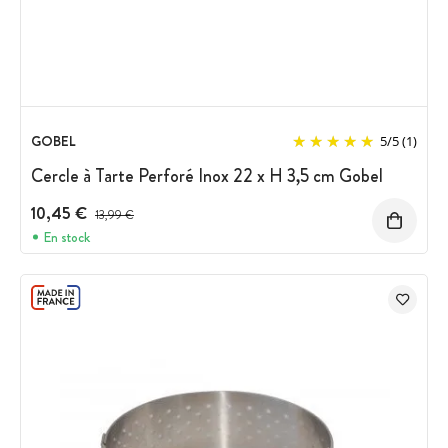
GOBEL
5
/
5
(1)
Cercle à Tarte Perforé Inox 22 x H 3,5 cm Gobel
10,45 €
Prix avant réduction :
13,99 €
En stock