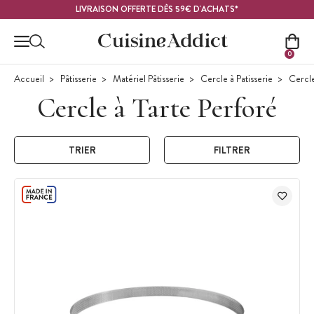
Contenu principal
LIVRAISON OFFERTE DÈS 59€ D'ACHATS*
0
Accueil
Pâtisserie
Matériel Pâtisserie
Cercle à Patisserie
Cercle
Cercle à Tarte Perforé
TRIER
FILTRER