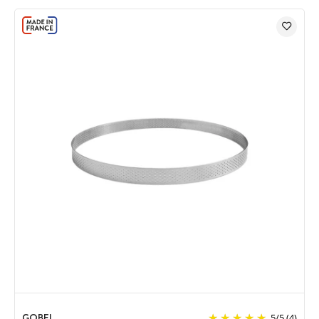
GOBEL
5
/
5
(4)