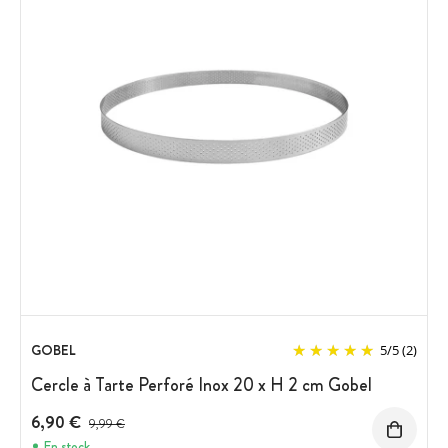
GOBEL
5
/
5
(2)
Cercle à Tarte Perforé Inox 20 x H 2 cm Gobel
6,90 €
Prix avant réduction :
9,99 €
En stock