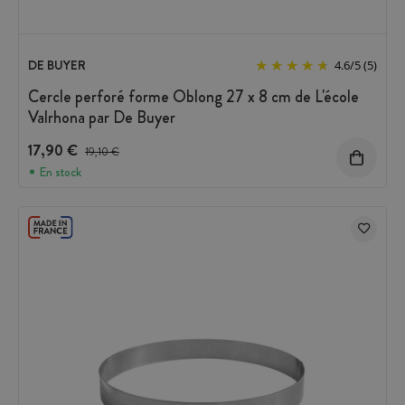
DE BUYER
4.6
/
5
(5)
Cercle perforé forme Oblong 27 x 8 cm de L'école
Valrhona par De Buyer
17,90 €
Prix avant réduction :
19,10 €
En stock