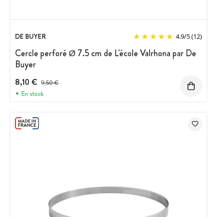
DE BUYER
4.9
/
5
(12)
Cercle perforé Ø 7.5 cm de L'école Valrhona par De
Buyer
8,10 €
Prix avant réduction :
9,50 €
En stock