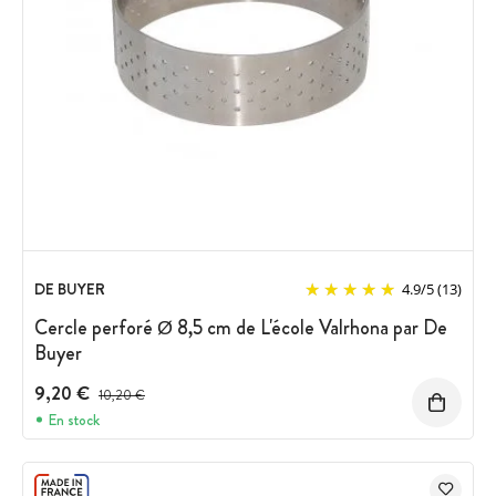
DE BUYER
4.9
/
5
(13)
Cercle perforé Ø 8,5 cm de L'école Valrhona par De
Buyer
9,20 €
Prix avant réduction :
10,20 €
En stock