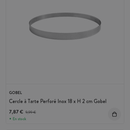
GOBEL
Cercle à Tarte Perforé Inox 18 x H 2 cm Gobel
7,87 €
Prix avant réduction :
9,99 €
En stock