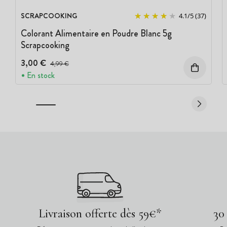
SCRAPCOOKING
4.1
/
5
(37)
Colorant Alimentaire en Poudre Blanc 5g
Scrapcooking
3,00 €
Prix avant réduction :
4,99 €
En stock
Livraison offerte dès 59€*
30