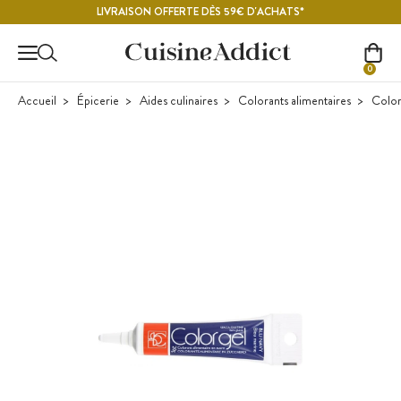
Contenu principal
LIVRAISON OFFERTE DÈS 59€ D'ACHATS*
0
Accueil
Épicerie
Aides culinaires
Colorants alimentaires
Color