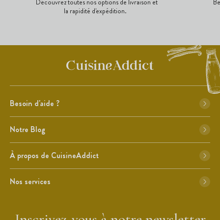
Découvrez toutes nos options de livraison et
Be
la rapidité d'expédition.
Besoin d'aide ?
Notre Blog
À propos de CuisineAddict
Nos services
Inscrivez-vous à notre newsletter