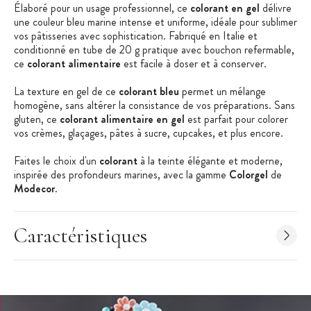
Élaboré pour un usage professionnel, ce
colorant en gel
délivre
une couleur bleu marine intense et uniforme, idéale pour sublimer
vos pâtisseries avec sophistication. Fabriqué en Italie et
conditionné en tube de 20 g pratique avec bouchon refermable,
ce
colorant alimentaire
est facile à doser et à conserver.
La texture en gel de ce
colorant bleu
permet un mélange
homogène, sans altérer la consistance de vos préparations. Sans
gluten, ce
colorant alimentaire en gel
est parfait pour colorer
vos crèmes, glaçages, pâtes à sucre, cupcakes, et plus encore.
Faites le choix d'un
colorant
à la teinte élégante et moderne,
inspirée des profondeurs marines, avec la gamme
Colorgel
de
Modecor
.
Les + produit :
Colorant Professionnel
Caractéristiques
Couleur Intense
Format Tube 20 g
Sans gluten
Caractéristiques du Colorant Alimentaire :