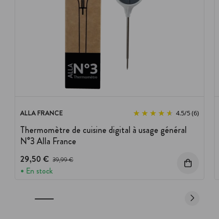
ALLA FRANCE
4.5
/
5
(6)
Thermomètre de cuisine digital à usage général
N°3 Alla France
29,50 €
Prix avant réduction :
39,99 €
En stock