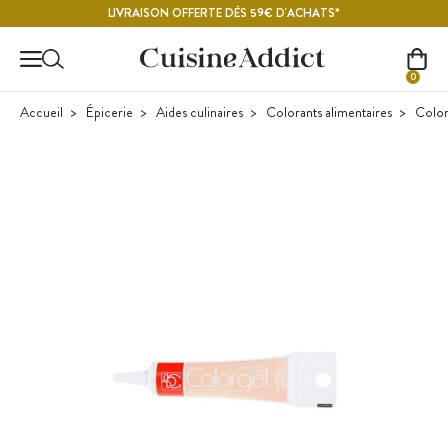
Contenu principal
LIVRAISON OFFERTE DÈS 59€ D'ACHATS*
0
Accueil
Épicerie
Aides culinaires
Colorants alimentaires
Color