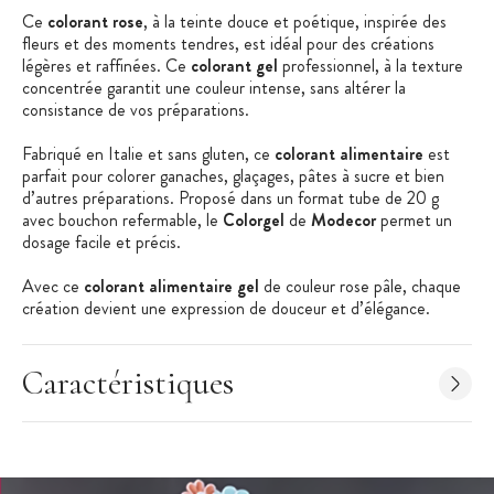
Ce
colorant rose
, à la teinte douce et poétique, inspirée des
fleurs et des moments tendres, est idéal pour des créations
légères et raffinées. Ce
colorant gel
professionnel, à la texture
concentrée garantit une couleur intense, sans altérer la
consistance de vos préparations.
Fabriqué en Italie et sans gluten, ce
colorant alimentaire
est
parfait pour colorer ganaches, glaçages, pâtes à sucre et bien
d’autres préparations. Proposé dans un format tube de 20 g
avec bouchon refermable, le
Colorgel
de
Modecor
permet un
dosage facile et précis.
Avec ce
colorant alimentaire gel
de couleur rose pâle, chaque
création devient une expression de douceur et d’élégance.
Les + produit :
Colorant Professionnel
Caractéristiques
Couleur Intense
Format Tube 20 g
Sans gluten
Caractéristiques du Colorant Alimentaire :