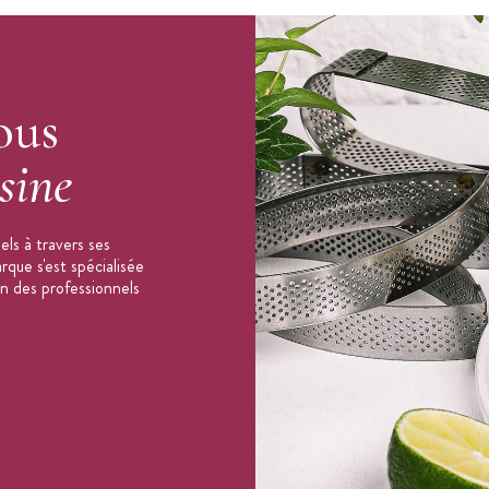
ous
:
sine
ls à travers ses
que s'est spécialisée
on des professionnels
C