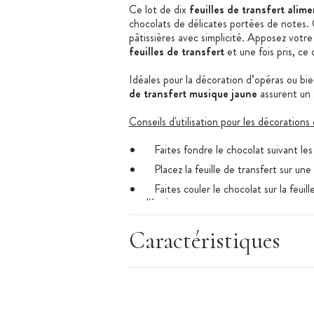
Ce lot de dix
feuilles de transfert alim
chocolats de délicates portées de notes. 
pâtissières avec simplicité. Apposez votr
feuilles de transfert
et une fois pris, ce
Idéales pour la décoration d’opéras ou bie
de transfert musique jaune
assurent un 
Conseils d'utilisation pour les décorations
Faites fondre le chocolat suivant les co
Placez la feuille de transfert sur une
Faites couler le chocolat sur la feuill
d'épaisseur.
Laissez le chocolat prendre et décou
Caractéristiques
lame fine.
Placez au réfrigérateur une vingtaine
Retournez la plaque et décollez douce
transfert.