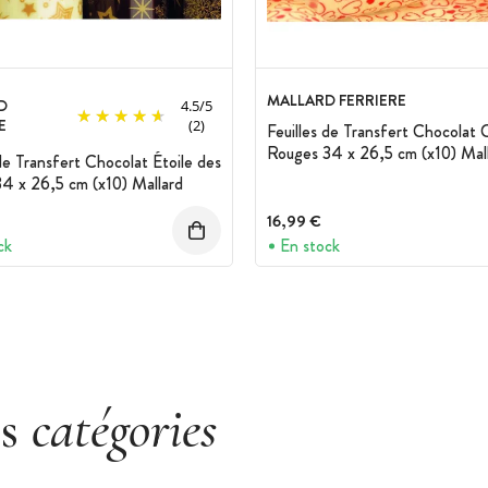
MALLARD FERRIERE
D
4.5
/
5
E
(2)
Feuilles de Transfert Chocolat
Rouges 34 x 26,5 cm (x10) Mal
 de Transfert Chocolat Étoile des
4 x 26,5 cm (x10) Mallard
16,99 €
ck
En stock
es
catégories