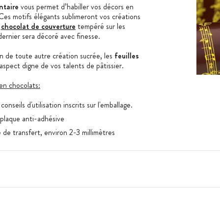
entaire
vous permet d’habiller vos décors en
Ces motifs élégants sublimeront vos créations
e
chocolat de couverture
tempéré sur les
 dernier sera décoré avec finesse.
n de toute autre création sucrée, les
feuilles
aspect digne de vos talents de pâtissier.
 en chocolats:
nseils d'utilisation inscrits sur l'emballage.
 plaque anti-adhésive
e de transfert, environ 2-3 millimètres
pez les formes désirées avec un couteau à
 de minutes.
ment le film protecteur des feuilles de