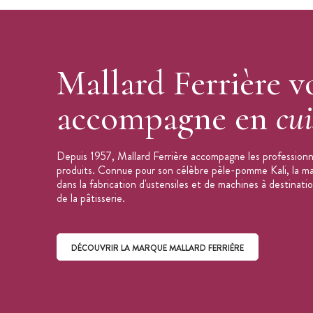
Les + produit
:
Facile d'utilisation
Pour les décors en chocolat
Design original
Mallard Ferrière v
Caractéristiques des Feuilles de Transfert
accompagne en
cui
Feuilles de transfert
Motif :
musique jaune
Dimensions : 34 x 26,5 cm
Depuis 1957, Mallard Ferrière accompagne les professionne
Lot de 10
produits. Connue pour son célèbre pèle-pomme Kali, la mar
dans la fabrication d'ustensiles et de machines à destinati
Conservation : au sec entre 15 et 20°
de la pâtisserie.
Marque :
Mallard
DÉCOUVRIR LA MARQUE MALLARD FERRIÈRE