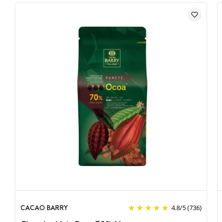
CACAO BARRY
4.8
/
5
(736)