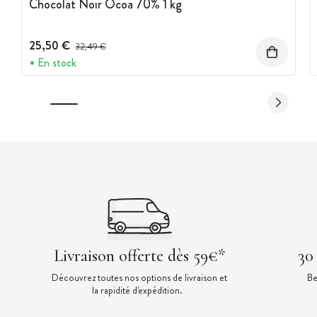
Chocolat Noir Ocoa 70% 1 kg
25,50 €
Prix avant réduction :
32,49 €
En stock
Livraison offerte dès 59€*
30
Découvrez toutes nos options de livraison et
Be
la rapidité d'expédition.