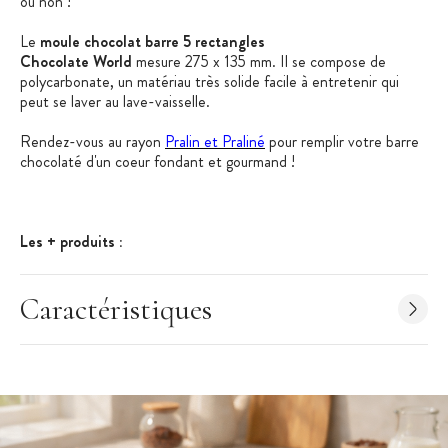
ou non !
Le
moule chocolat barre 5 rectangles
Chocolate World
mesure 275 x 135 mm. Il se compose de
polycarbonate, un matériau très solide facile à entretenir qui
peut se laver au lave-vaisselle.
Rendez-vous au rayon
Pralin et Praliné
pour remplir votre barre
chocolaté d'un coeur fondant et gourmand !
Les + produits :
100% polycarbonate
Caractéristiques
Qualité professionnelle
Démoulage facile
Pour faire vos fritures en chocolat, bonbons en chocolat ou
moulages en chocolat, il vous faut un matériel adapté et de