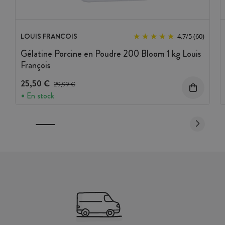
LOUIS FRANCOIS
4.7
/
5
(60)
Gélatine Porcine en Poudre 200 Bloom 1 kg Louis
François
25,50 €
Prix avant réduction :
29,99 €
En stock