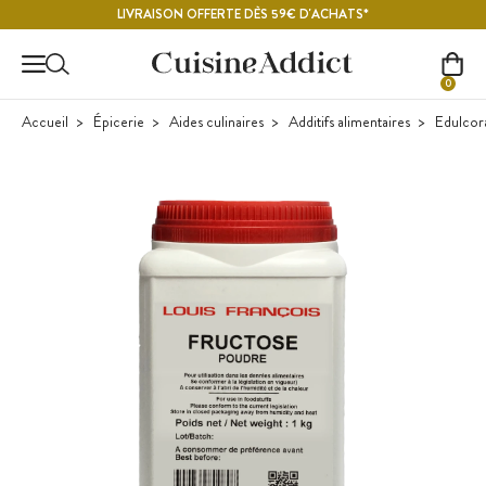
Contenu principal
LIVRAISON OFFERTE DÈS 59€ D'ACHATS*
0
Accueil
Épicerie
Aides culinaires
Additifs alimentaires
Edulcor