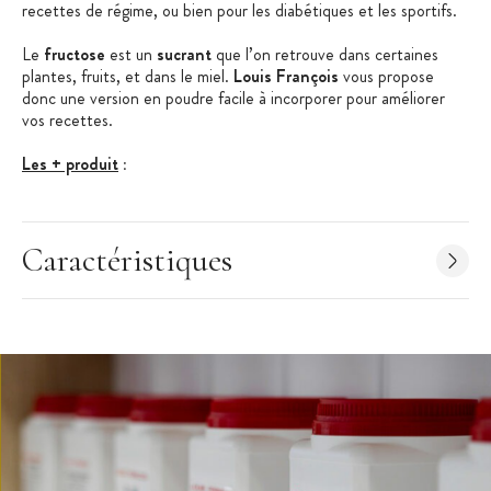
recettes de régime, ou bien pour les diabétiques et les sportifs.
Le
fructose
est un
sucrant
que l’on retrouve dans certaines
plantes, fruits, et dans le miel.
Louis François
vous propose
donc une version en poudre facile à incorporer pour améliorer
vos recettes.
Les + produit
:
Grand pouvoir sucrant
Usages multiples
Caractéristiques
Grand format
Caractéristiques du Fructose
:
Fructose
Propriétés :
sucrant
Poids : 1 kg
Ingrédients : fructose
Label/Régime : compatible halal, végétarien, végétalien,
certifié casher