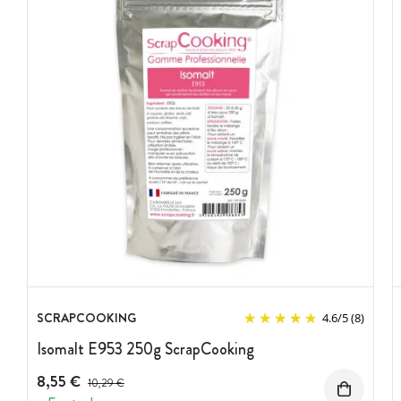
SCRAPCOOKING
4.6
/
5
(8)
Isomalt E953 250g ScrapCooking
8,55 €
Prix avant réduction :
10,29 €