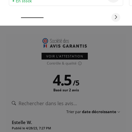
En stock
VOIR L'ATTESTATION
Contrôle & qualité
4.5
/
5
Basé sur 2 avis
Trier par
date décroissante
Estelle W.
Publié le 4/28/23, 7:27 PM