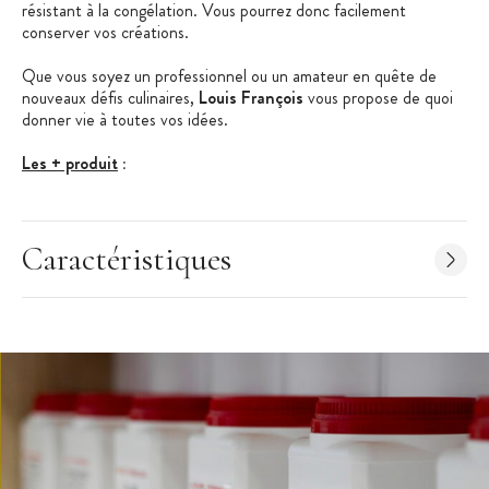
résistant à la congélation. Vous pourrez donc facilement
conserver vos créations.
Que vous soyez un professionnel ou un amateur en quête de
nouveaux défis culinaires,
Louis François
vous propose de quoi
donner vie à toutes vos idées.
Les + produit
:
Pas ou peu de reprise d'humidité
Idéal pour les décors en sucre
Caractéristiques
Thermorésistant
Caractéristiques de l'Isomalt
:
Isomalt
Propriétés :
édulcorant
Poids : 1 kg
Ingrédients : isomalt E953
Label/Régime : compatible halal, casher
Usages : décors en sucre, confiserie