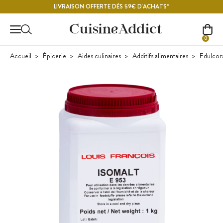
Contenu principal
LIVRAISON OFFERTE DÈS 59€ D'ACHATS*
0
Accueil
Épicerie
Aides culinaires
Additifs alimentaires
Edulcor