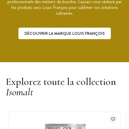
professionnels des métiers de bouche. Laissez-vous séduire par
les produits secs Louis François pour sublimer vos créations
culinaires.
DÉCOUVRIR LA MARQUE LOUIS FRANÇOIS
Découvrir la marque Louis François
Explorez toute la collection
Isomalt