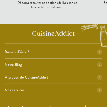
Découvrez toutes nos options de livraison et
Be
la rapidité d'expédition.
Besoin d'aide ?
Notre Blog
À propos de CuisineAddict
Nos services