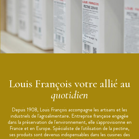
Dosage : 1 kg d'isomalt + 100 à 200 g d'eau
Emploi :
Porter le mélange d'eau et d'isomalt à 160°C (feu doux)
Sucre coulé : travailler à 160°C
Sucre satiné : monter à 170-180°C
Au delà de 185°C : risque de brunissement
Conditionnement : poudre en pot refermable
Conservation : À l'abri de l'humidité, la chaleur, et la lumière.
Marque :
Louis François
Louis François votre allié au
quotidien
Depuis 1908, Louis François accompagne les artisans et les
industriels de l'agroalimentaire. Entreprise française engagée
dans la préservation de l'environnement, elle s'approvisionne en
France et en Europe. Spécialiste de l'utilisation de la pectine,
ses produits sont devenus indispensables dans les cuisines des