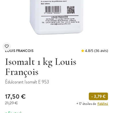
LOUIS FRANCOIS
Isomalt 1 kg Louis
François
4.8
/
5
(
Édulcorant Isomalt E 953
17,50 €
- 3,79 €
21,29 €
fidélité
+ 17 étoiles de