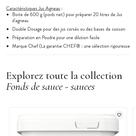
Caractéristiques Jus Agneau
:
Boite de 600 g (poids net) pour préparer 20 litres de Jus
d'agneau
Double Dosage pour des jus corsés ou des bases de cuisson
Préparation en Poudre pour une dilution facile
Marque Chef (La garantie CHEF® : une sélection rigoureuse
des ingrédients une excellente tenue en liaison froide et au
bain-marie)
Sans exhausteur de goût ajouté , sans colorant artificiel, sans
Explorez toute la collection
conservateur.
Un bordereau de traçabilité détachable et recollable une
Fonds de sauce - sauces
boîte service pratique, hermétique et empilable
Gamme : Jus Prenium
Fabriqué en france