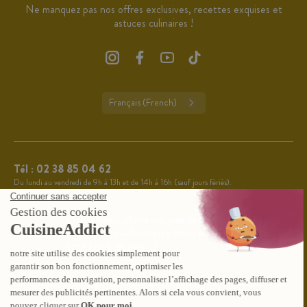
Ne manquez pas nos offres exclusives, recettes exquises et
astuces culinaires !
Français (French)
Tél :
02 38 85 04 62
Du lundi au vendredi de 9h à 13h et de 14h à 16h (sauf jours fériés).
CuisineAddict affiche une note de 4,7 sur 5 grâce à plus
4.7
de 3 700 avis authentiques. Merci pour votre fidélité.
VOIR TOUS LES AVIS