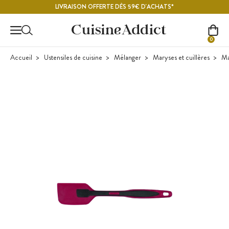
Contenu principal
LIVRAISON OFFERTE DÈS 59€ D'ACHATS*
0
Accueil
Ustensiles de cuisine
Mélanger
Maryses et cuillères
Ma