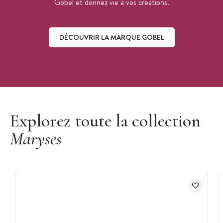
Gobel et donnez vie à vos créations.
DÉCOUVRIR LA MARQUE GOBEL
Découvrir la marque Gobel
Explorez toute la collection
Maryses