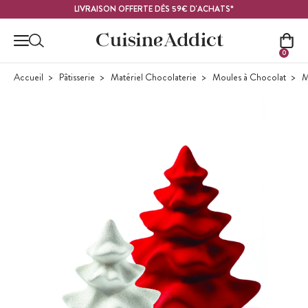
Contenu principal
LIVRAISON OFFERTE DÈS 59€ D'ACHATS*
0
Accueil
Pâtisserie
Matériel Chocolaterie
Moules à Chocolat
M