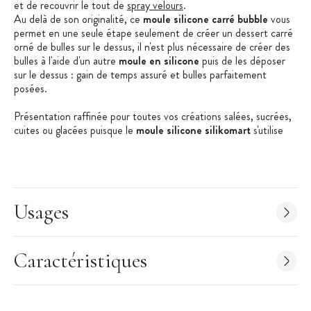
et de recouvrir le tout de
spray velours
.
Au delà de son originalité, ce
moule silicone carré bubble
vous
permet en une seule étape seulement de créer un dessert carré
orné de bulles sur le dessus, il n'est plus nécessaire de créer des
bulles à l'aide d'un autre
moule en silicone
puis de les déposer
sur le dessus : gain de temps assuré et bulles parfaitement
posées.
Présentation raffinée pour toutes vos créations salées, sucrées,
cuites ou glacées puisque le
moule silicone silikomart
s'utilise
aussi bien au four qu'au congélateur ou en cellule de
refroidissement.
Usages
Les + produit :
Design original
Caractéristiques
Qualité professionnelle
Démoulage facilité