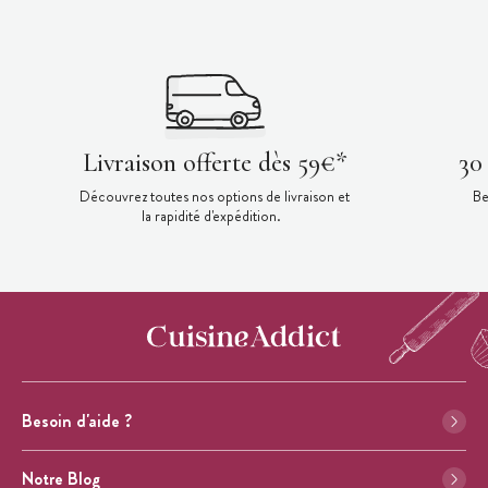
Livraison offerte dès 59€*
30
Découvrez toutes nos options de livraison et
Be
la rapidité d'expédition.
Besoin d'aide ?
Notre Blog