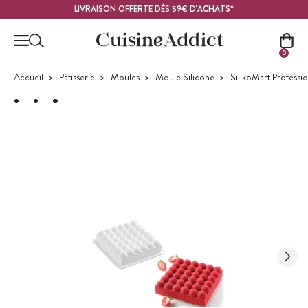
Contenu principal
LIVRAISON OFFERTE DÈS 59€ D'ACHATS*
0
Accueil
Pâtisserie
Moules
Moule Silicone
SilikoMart Professi