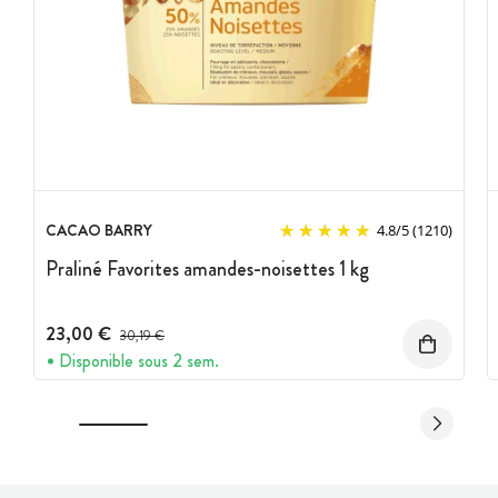
CACAO BARRY
4.8
/
5
(1210)
Praliné Favorites amandes-noisettes 1 kg
23,00 €
Prix avant réduction :
30,19 €
Disponible sous 2 sem.