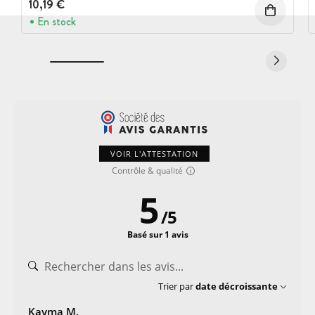
10,19 €
En stock
VOIR L'ATTESTATION
Contrôle & qualité
5
/
5
Basé sur 1 avis
Trier par
date décroissante
Kayma M.