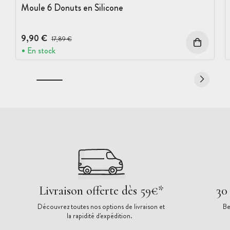
Moule 6 Donuts en Silicone
9,90 €
Prix avant réduction :
17,89 €
En stock
Livraison offerte dès 59€*
30
Découvrez toutes nos options de livraison et
Be
la rapidité d'expédition.