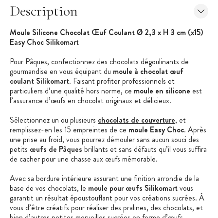
Description
Moule Silicone Chocolat Œuf Coulant Ø 2,3 x H 3 cm (x15)
Easy Choc Silikomart
Pour Pâques, confectionnez des chocolats dégoulinants de
gourmandise en vous équipant du
moule à chocolat œuf
coulant Silikomart
. Faisant profiter professionnels et
particuliers d’une qualité hors norme, ce
moule en silicone
est
l’assurance d’œufs en chocolat originaux et délicieux.
Sélectionnez un ou plusieurs
chocolats de couverture
, et
remplissez-en les 15 empreintes de ce
moule Easy Choc
. Après
une prise au froid, vous pourrez démouler sans aucun souci des
petits
œufs de Pâques
brillants et sans défauts qu’il vous suffira
de cacher pour une chasse aux œufs mémorable.
Avec sa bordure intérieure assurant une finition arrondie de la
base de vos chocolats, le
moule pour œufs Silikomart
vous
garantit un résultat époustouflant pour vos créations sucrées. À
vous d’être créatifs pour réaliser des pralines, des chocolats, et
bien d’autres petites merveilles sucrées en forme d’œufs