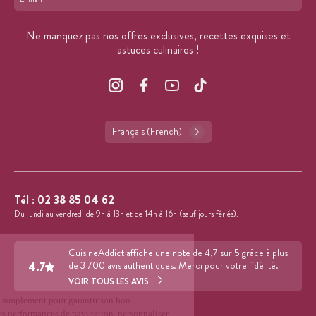
Format : adresse@email.com
Ne manquez pas nos offres exclusives, recettes exquises et
astuces culinaires !
Français (French)
Tél :
02 38 85 04 62
Du lundi au vendredi de 9h à 13h et de 14h à 16h (sauf jours fériés).
CuisineAddict affiche une note de 4,7 sur 5 grâce à plus
4.7
de 3 700 avis authentiques. Merci pour votre fidélité.
VOIR TOUS LES AVIS