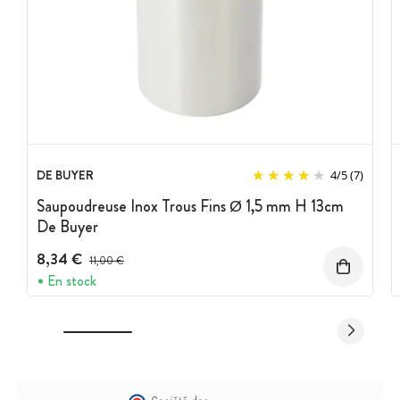
DE BUYER
4
/
5
(7)
Saupoudreuse Inox Trous Fins Ø 1,5 mm H 13cm
De Buyer
8,34 €
Prix avant réduction :
11,00 €
En stock