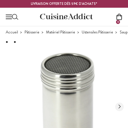
Contenu principal
LIVRAISON OFFERTE DÈS 59€ D'ACHATS*
0
Accueil
Pâtisserie
Matériel Pâtisserie
Ustensiles Pâtisserie
Saup