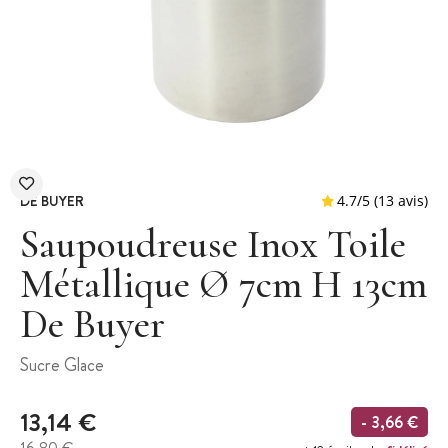
DE BUYER
Saupoudreuse Inox Toile
Métallique Ø 7cm H 13cm
De Buyer
4.7
/
5
(
Sucre Glace
13,14 €
- 3,66 €