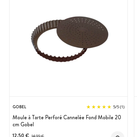
GOBEL
5
/
5
(1)
Moule à Tarte Perforé Cannelée Fond Mobile 20
cm Gobel
12,50 €
Prix avant réduction :
14,99 €