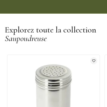
Découvrir la marque De Buyer
Explorez toute la collection
Saupoudreuse