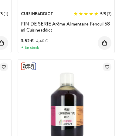
CUISINEADDICT
/
5
(1)
5
/
5
(3)
FIN DE SERIE Arôme Alimentaire Fenouil 58
ml Cuisineaddict
3,52 €
Prix avant réduction :
4,40 €
En stock