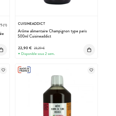
CUISINEADDICT
/
5
(1)
Arôme alimentaire Champignon type paris
lée
500ml Cuisineaddict
22,90 €
Prix avant réduction :
23,29 €
Disponible sous 2 sem.