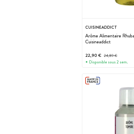
CUISINEADDICT
Arôme Alimentaire Rhub
Cuisineaddict
22,90 €
Prix avant réduction :
24,89 €
Disponible sous 2 sem.