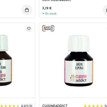
3,19 €
En stock
CUISINEADDICT
4.3
/
5
(3)
5