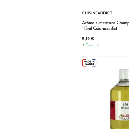
CUISINEADDICT
Arôme alimentaire Champ
115ml Cuisineaddict
5,19 €
En stock