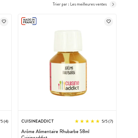
Trier par :
Les meilleures ventes
CUISINEADDICT
/
5
(4)
5
/
5
(7)
Arôme Alimentaire Rhubarbe 58ml
Cuisineaddict