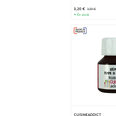
3,20 €
Prix avant réduction :
3,59 €
En stock
CUISINEADDICT