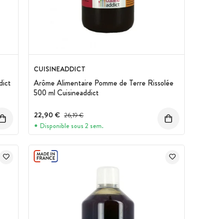
CUISINEADDICT
dict
Arôme Alimentaire Pomme de Terre Rissolée
500 ml Cuisineaddict
22,90 €
Prix avant réduction :
26,19 €
Disponible sous 2 sem.