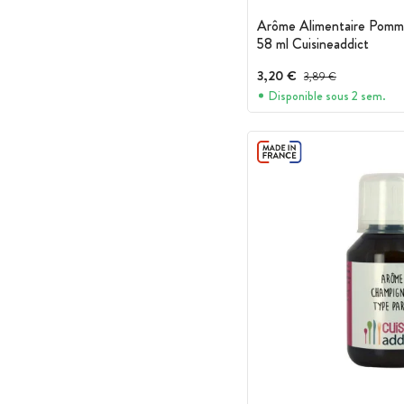
Arôme Alimentaire Pomme
58 ml Cuisineaddict
3,20 €
Prix avant réduction :
3,89 €
Disponible sous 2 sem.