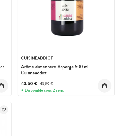
CUISINEADDICT
ict
Arôme alimentaire Asperge 500 ml
Cuisineaddict
43,50 €
Prix avant réduction :
43,89 €
Disponible sous 2 sem.