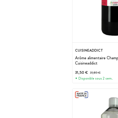
CUISINEADDICT
Arôme alimentaire Champi
Cuisineaddict
31,50 €
Prix avant réduction :
31,89 €
Disponible sous 2 sem.