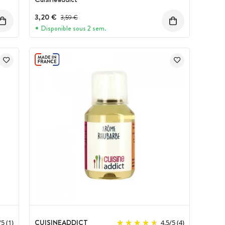
3,20 €
Prix avant réduction :
3,59 €
Disponible sous 2 sem.
CUISINEADDICT
/
5
(1)
4.5
/
5
(4)