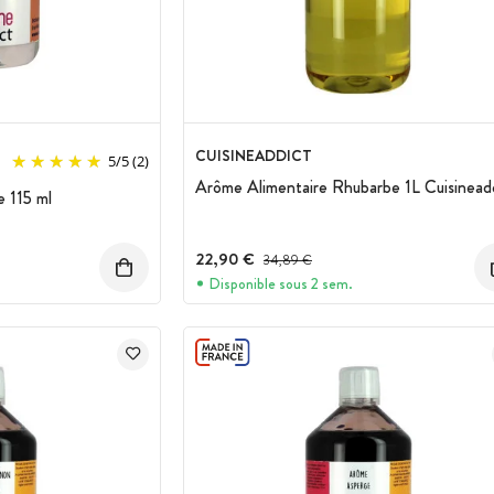
CUISINEADDICT
5
/
5
(2)
Arôme Alimentaire Rhubarbe 1L Cuisinead
 115 ml
22,90 €
Prix avant réduction :
34,89 €
Disponible sous 2 sem.