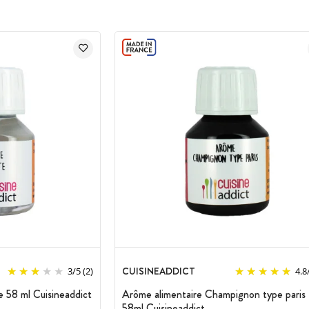
CUISINEADDICT
3
/
5
(2)
4.8
 58 ml Cuisineaddict
Arôme alimentaire Champignon type paris
58ml Cuisineaddict