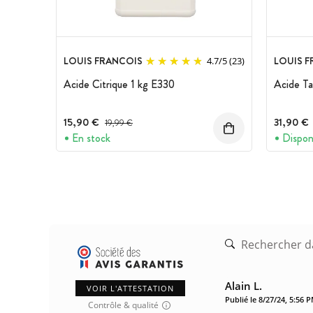
LOUIS FRANCOIS
LOUIS 
4.7
/
5
(23)
Acide Citrique 1 kg E330
Acide Ta
15,90 €
Prix avant réduction :
31,90 €
19,99 €
En stock
Dispon
Alain L.
VOIR L'ATTESTATION
Publié le 8/27/24, 5:56 
Contrôle & qualité