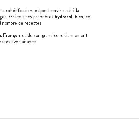
la sphérification, et peut servir aussi à la
ages. Grâce à ses propriétés
hydrosolubles
, ce
d nombre de recettes.
is François
et de son grand conditionnement
naires avec aisance.
ification, hydrosoluble
9
r, végétarien, végétalien