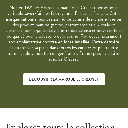
Née en 1925 en Picardie, la marque Le Creuset perpétue un
véritable savoir-faire et fait rayonner l'artisanat français. Cette
marque sait parler aux passionnés de cuisine du monde entier par
des produits haut de gamme, performants et aux couleurs
vibrantes. Son large catalogue offre des ustensiles polyvalents et
de qualité pour la pâtisserie et la cuisine. Retrouvez notamment
son emblématique cocotte en fonte émaillée. Cette dernière
saura trouver sa place dans toutes les cuisines et pourra être
transmise de génération en génération. Prenez plaisir à cuisiner
avec Le Creuset.
DÉCOUVRIR LA MARQUE LE CREUSET
Découvrir la marque Le Creuset
Explorez toute la collection