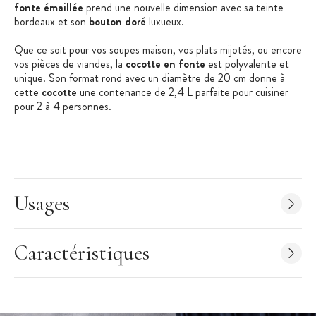
fonte émaillée
prend une nouvelle dimension avec sa teinte
bordeaux et son
bouton doré
luxueux.
Que ce soit pour vos soupes maison, vos plats mijotés, ou encore
vos pièces de viandes, la
cocotte en fonte
est polyvalente et
unique. Son format rond avec un diamètre de 20 cm donne à
cette
cocotte
une contenance de 2,4 L parfaite pour cuisiner
pour 2 à 4 personnes.
Laissez-vous tenter par cette
cocotte
en
fonte
ronde
pour
confectionner des repas savoureux.
Caractéristiques de la Cocotte en Fonte :
Cocotte en Fonte Ronde
Usages
Couleur : Garnet (Bordeaux)
Bouton doré
Caractéristiques
Diamètre : 20 cm
Longueur : 27,3 cm
Largeur : 21,5 cm
Hauteur : 14,1 cm