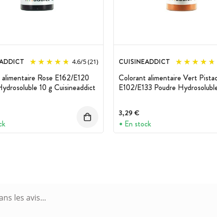
EADDICT
CUISINEADDICT
4.6
/
5
(21)
 alimentaire Rose E162/E120
Colorant alimentaire Vert Pista
ydrosoluble 10 g Cuisineaddict
E102/E133 Poudre Hydrosoluble
Cuisineaddict
3,29 €
ck
En stock