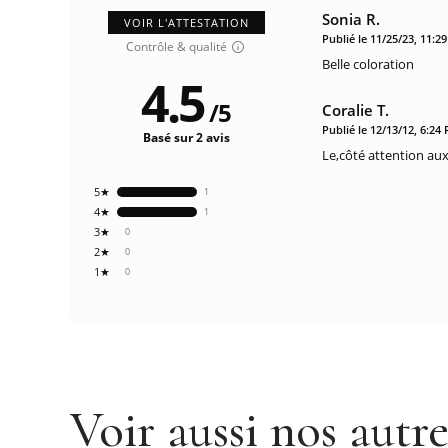
Sonia R.
VOIR L'ATTESTATION
Publié le 11/25/23, 11:2
Contrôle & qualité
Belle coloration
4.5
/
5
Coralie T.
Publié le 12/13/12, 6:24
Basé sur 2 avis
Le,côté attention aux
5★
1
4★
1
3★
0
2★
0
1★
0
Voir aussi nos autr