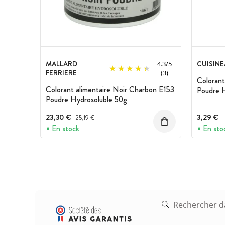
MALLARD
CUISIN
4.3
/
5
FERRIERE
(3)
Colorant
Colorant alimentaire Noir Charbon E153
Poudre H
Poudre Hydrosoluble 50g
23,30 €
Prix avant réduction :
3,29 €
25,19 €
En stock
En sto