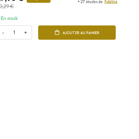
fidélité
+ 27 étoiles de
0,29 €
En stock
-
+
AJOUTER AU PANIER