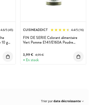
CUISINEADDICT
4.6
/
5
(45)
4.4
/
5
(16)
che
FIN DE SERIE Colorant alimentaire
 10 g
Vert Pomme E141/E160A Poudre
Hydrosoluble 10 g Cuisineaddict
3,99 €
Prix avant réduction :
4,99 €
En stock
Trier par
date décroissante