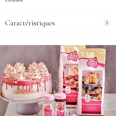
d’ordinaire.
Caractéristiques du Cake Perfector
:
Émulsifiant pour pâtisserie
Caractéristiques
Ingrédients : émulsifiant : E481, stabilisant : E466, E471.
Label :
Halal
Dose maximum :10-20 g/kg
Poids : 250 g
Conditionnement : pot refermable
Conservation : endroit sec entre 12 et 22°C
Améliore la texture des gâteaux
Peut être combiné avec le baking elixir
Marque :
Funcakes