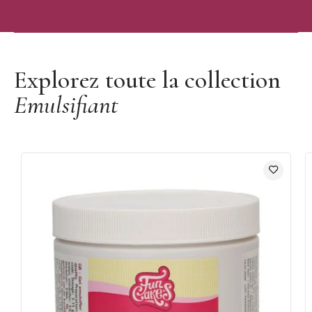
Découvrir la marque Funcakes
Explorez toute la collection
Emulsifiant