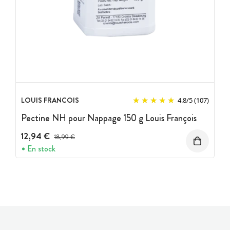
LOUIS FRANCOIS
4.8
/
5
(107)
Pectine NH pour Nappage 150 g Louis François
12,94 €
Prix avant réduction :
18,99 €
En stock