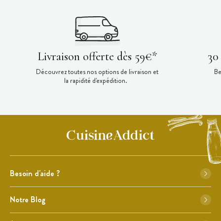
Livraison offerte dès 59€*
30
Découvrez toutes nos options de livraison et
Be
la rapidité d'expédition.
Besoin d'aide ?
Notre Blog