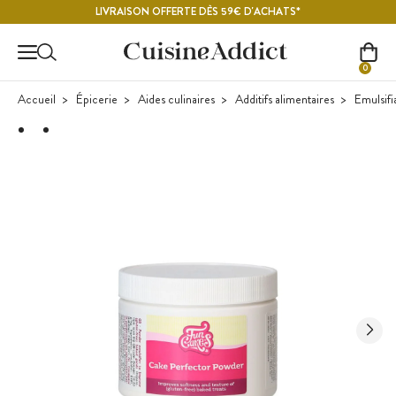
Contenu principal
LIVRAISON OFFERTE DÈS 59€ D'ACHATS*
0
Accueil
Épicerie
Aides culinaires
Additifs alimentaires
Emulsifi