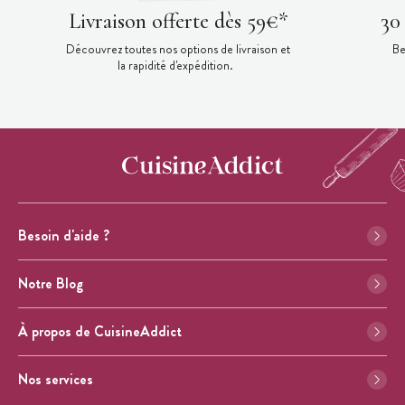
Livraison offerte dès 59€*
30
Découvrez toutes nos options de livraison et
Be
la rapidité d'expédition.
Besoin d'aide ?
Notre Blog
À propos de CuisineAddict
Nos services