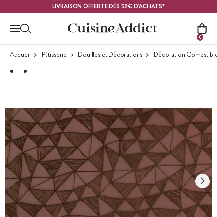
Contenu principal
LIVRAISON OFFERTE DÈS 59€ D'ACHATS*
0
Accueil
Pâtisserie
Douilles et Décorations
Décoration Comestibl