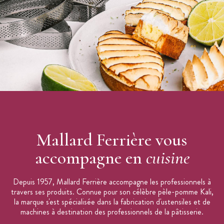
Les + produit
:
Facile d'utilisation
Pour les décors en chocolat
Design original
Caractéristiques des Feuilles de Transfert
:
Feuilles de transfert
Motif :
triangles
Dimensions : 34 x 26,5 cm
Lot de 10
Mallard Ferrière vous
Conservation : au sec entre 15 et 20°C
accompagne en
cuisine
Marque :
Mallard
Depuis 1957, Mallard Ferrière accompagne les professionnels à
travers ses produits. Connue pour son célèbre pèle-pomme Kali,
la marque s'est spécialisée dans la fabrication d'ustensiles et de
machines à destination des professionnels de la pâtisserie.