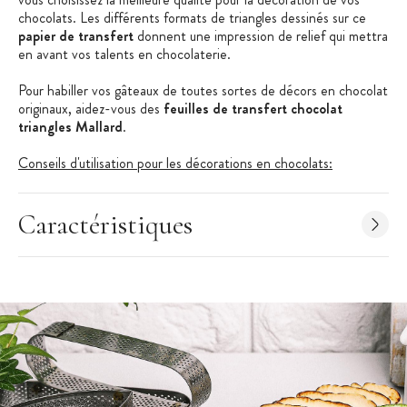
chocolats. Les différents formats de triangles dessinés sur ce
papier de transfert
donnent une impression de relief qui mettra
en avant vos talents en chocolaterie.
Pour habiller vos gâteaux de toutes sortes de décors en chocolat
originaux, aidez-vous des
feuilles de transfert chocolat
triangles Mallard
.
Conseils d'utilisation pour les décorations en chocolats:
Faites fondre le chocolat suivant les conseils d'utilisation
inscrits sur l'emballage.
Caractéristiques
Placez la feuille de transfert sur une plaque anti-adhésive
Faites couler le chocolat sur la feuille de transfert, environ
2-3 millimètres d'épaisseur.
Laissez le chocolat prendre et découpez les formes
désirées avec un couteau à lame fine.
Placez au réfrigérateur une vingtaine de minutes.
Retournez la plaque et décollez doucement le film
protecteur des feuilles de transfert.