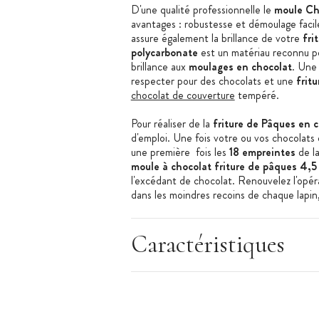
D'une qualité professionnelle le
moule Ch
avantages : robustesse et démoulage faci
assure également la brillance de votre
fri
polycarbonate
est un matériau reconnu po
brillance aux
moulages en chocolat
. Une
respecter pour des chocolats et une
frit
chocolat de couverture
tempéré.
Pour réaliser de la
friture de Pâques en 
d'emploi. Une fois votre ou vos chocolats
une première fois les
18 empreintes
de l
moule à chocolat friture de pâques 4,5
l'excédant de chocolat. Renouvelez l'opéra
dans les moindres recoins de chaque lapin,
les empreintes et laissez figer au frais av
friture
composée de plusieurs chocolats (c
noir) nous vous conseillons de remplir le
Caractéristiques
poche à douille
.
Caractéristiques du Moule Chocolat
: