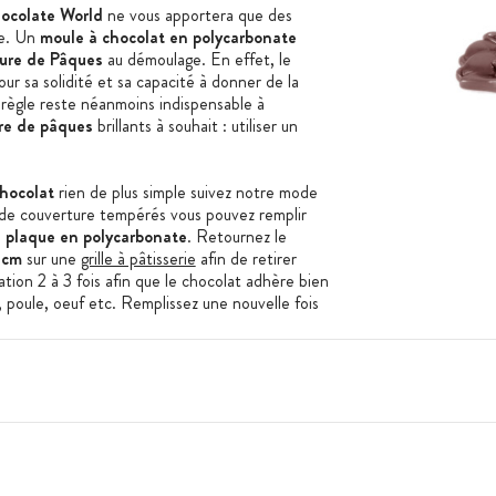
ocolate World
ne vous apportera que des
le. Un
moule à chocolat en polycarbonate
ture de Pâques
au démoulage. En effet, le
ur sa solidité et sa capacité à donner de la
 règle reste néanmoins indispensable à
ure de pâques
brillants à souhait : utiliser un
chocolat
rien de plus simple suivez notre mode
 de couverture tempérés vous pouvez remplir
a
plaque en polycarbonate
. Retournez le
 cm
sur une
grille à pâtisserie
afin de retirer
tion 2 à 3 fois afin que le chocolat adhère bien
 poule, oeuf etc. Remplissez une nouvelle fois
ant le démoulage. Si vous souhaitez réaliser une
hocolat au lait, chocolat blanc et chocolat
s empreintes du
moule à chocolat
à l'aide d'une