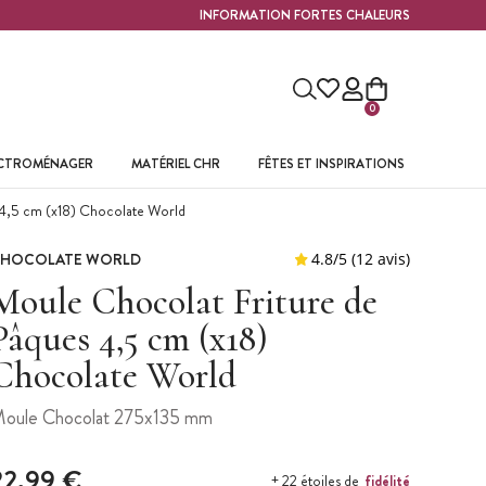
INFORMATION FORTES CHALEURS
0
ECTROMÉNAGER
MATÉRIEL CHR
FÊTES ET INSPIRATIONS
 4,5 cm (x18) Chocolate World
HOCOLATE WORLD
Moule Chocolat Friture de
Pâques 4,5 cm (x18)
Chocolate World
oule Chocolat 275x135 mm
22,99 €
fidélité
+ 22 étoiles de