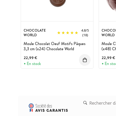
CHOCOLATE
CHOCO
4.8
/
5
WORLD
WORLD
(18)
Moule Chocolat Oeuf Motifs Pâques
Moule C
3,3 cm (x24) Chocolate World
(x48) C
22,99 €
22,99 €
En stock
En sto