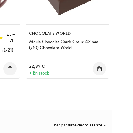
CHOCOLATE WORLD
4.7
/
5
(7)
Moule Chocolat Carré Creux 43 mm
(x10) Chocolate World
m (x21)
22,99 €
En stock
Trier par
date décroissante