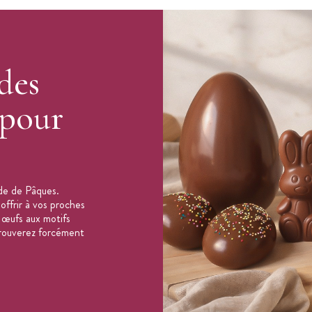
s (oiseaux, lapins x2, oeufs, poule, agneau)
des
 mm
 pour
 x 24 mm
ode de Pâques.
offrir à vos proches
 œufs aux motifs
 trouverez forcément