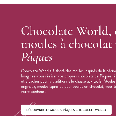
Moule à Chocolat
Matière : Polycarbonate
Forme : Friture de Pâques
Fritures de Pâques : 6 motifs différent
Chocolate World, 
Nombre d'empreintes : 18 (3 x 6)
Dimensions du moulage : 45 x 35 x 8
moules à chocolat
Poids du moulage final (à l'unité) : 6 g
Pâques
Dimensions de la plaque : 275 x 135
Marque : Chocolate World
Fabrication : Belgique
Chocolate World a élaboré des moules inspirés de la péri
Moule vendu à l'unité
Imaginez-vous réaliser vos propres chocolats de Pâques, à 
et à cacher pour la traditionnelle chasse aux œufs. Moules
originaux, moules lapins ou pour poules en chocolat, vous
votre bonheur !
DÉCOUVRIR LES MOULES PÂQUES CHOCOLATE WORLD