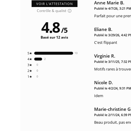
Anne Marie B.
VOIR L'ATTESTATION
Publié le 4/7/26, 3:21 P
Contrôle & qualité
Parfait pour une premi
4.8
/
5
Eliane B.
Publié le 3/29/26, 4:42 
Basé sur 12 avis
C'est flippant
5★
10
Virginie R.
4★
2
Publié le 3/11/25, 7:32 
3★
0
Motifs rares à trouve
2★
0
1★
0
Nicole D.
Publié le 4/2/24, 9:31 P
Idem
Marie-christine G
Publié le 2/11/24, 6:39 
Beau produit, pas enc