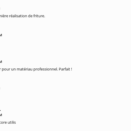
M
ère réalisation de friture.
PM
PM
r pour un matériau professionnel. Parfait !
M
.
PM
ore utilis