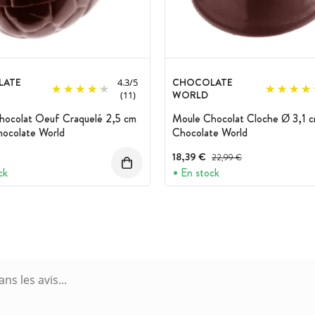
LATE
CHOCOLATE
4.3
/
5
WORLD
(11)
hocolat Oeuf Craquelé 2,5 cm
Moule Chocolat Cloche Ø 3,1 c
hocolate World
Chocolate World
18,39 €
Prix avant réduction :
22,99 €
ck
En stock