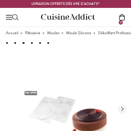
Contenu principal
LIVRAISON OFFERTE DÈS 59€ D'ACHATS*
0
Accueil
Pâtisserie
Moules
Moule Silicone
SilikoMart Professi