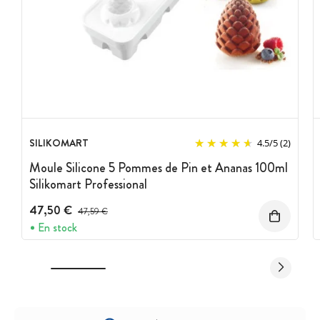
SILIKOMART
4.5
/
5
(2)
Moule Silicone 5 Pommes de Pin et Ananas 100ml
Silikomart Professional
47,50 €
Prix avant réduction :
47,59 €
En stock