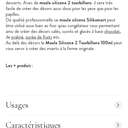
desserts. Avec de
moule silicone 2 tourbillons
il sera très
facile de créer des décors aussi doux pour les yeux que pour les
papilles.
De qualité professionnelle ce
moule silcone Silikomart
peut
être utilisé aussi bien au four qu'au congélateur vous permettant
ainsi de créer des décors salés, sucrés et glacés à base
chocolat
,
de
praliné
,
purée de fruits
etc.
Au delà des décors le
Moule Silicone 2 Tourbillons 100ml
peut
vous servir à créer des inserts à la forme originale.
Les + produit :
Design original
Qualité professionnelle
Démoulage facilité
Usages
Caractéristiques Moule Silicone Tourbillons
:
Matière : Silicone 100% Platinium
Silicone Alimentaire, non toxique
Caractéristiques