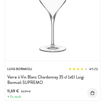
LUIGI BORMIOLI
4
/
5
(5)
Verre à Vin Blanc Chardonnay 35 cl (x6) Luigi
Bormioli SUPREMO
11,69 €
Prix avant réduction :
32,99 €
En stock