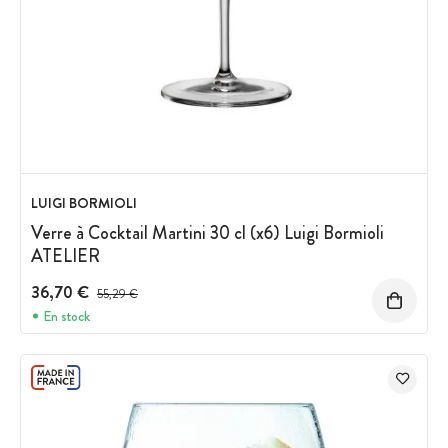
LUIGI BORMIOLI
Verre à Cocktail Martini 30 cl (x6) Luigi Bormioli
ATELIER
36,70 €
Prix avant réduction :
55,29 €
En stock