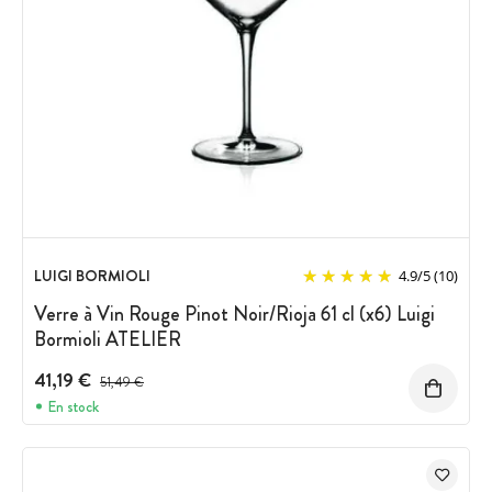
LUIGI BORMIOLI
4.9
/
5
(10)
Verre à Vin Rouge Pinot Noir/Rioja 61 cl (x6) Luigi
Bormioli ATELIER
41,19 €
Prix avant réduction :
51,49 €
En stock