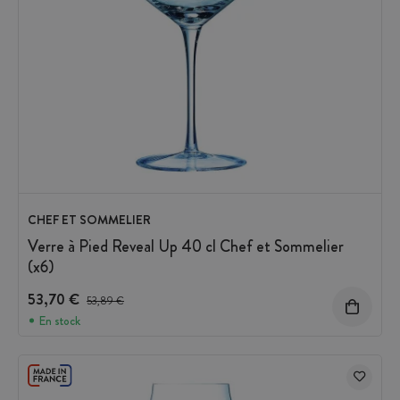
CHEF ET SOMMELIER
Verre à Pied Reveal Up 40 cl Chef et Sommelier
(x6)
53,70 €
Prix avant réduction :
53,89 €
En stock