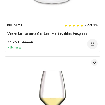
PEUGEOT
4.6
/
5
(12)
Verre Le Taster 38 cl Les Impitoyables Peugeot
35,75 €
Prix avant réduction :
42,90 €
En stock