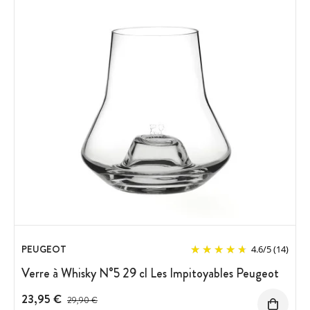
PEUGEOT
4.6
/
5
(14)
Verre à Whisky N°5 29 cl Les Impitoyables Peugeot
23,95 €
Prix avant réduction :
29,90 €