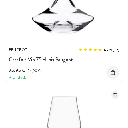
PEUGEOT
4.7
/
5
(12)
Carafe à Vin 75 cl Ibis Peugeot
75,95 €
Prix avant réduction :
94,90 €
En stock