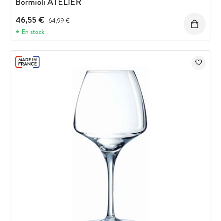
Bormioli ATELIER
46,55 €
Prix avant réduction :
64,99 €
En stock