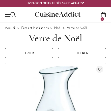
Contenu principal
LIVRAISON OFFERTE DÈS 59€ D'ACHATS*
0
Accueil
Fêtes et Inspirations
Noël
Verre de Noël
Verre de Noël
TRIER
FILTRER