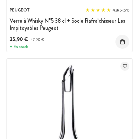
PEUGEOT
4.8
/
5
(51)
Verre à Whisky N°5 38 cl + Socle Rafraîchisseur Les
Impitoyables Peugeot
35,90 €
Prix avant réduction :
47,90 €
En stock