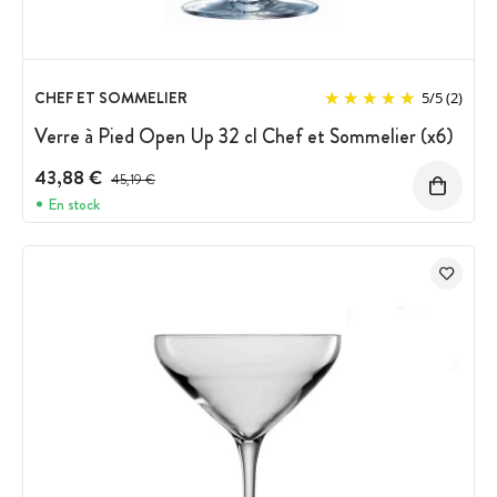
CHEF ET SOMMELIER
5
/
5
(2)
Verre à Pied Open Up 32 cl Chef et Sommelier (x6)
43,88 €
Prix avant réduction :
45,19 €
En stock