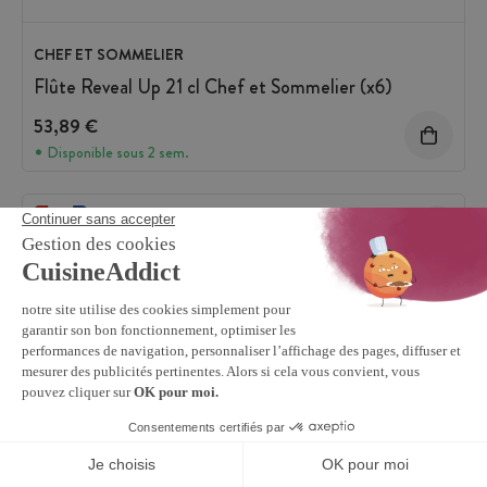
CHEF ET SOMMELIER
Flûte Reveal Up 21 cl Chef et Sommelier (x6)
53,89 €
Disponible sous 2 sem.