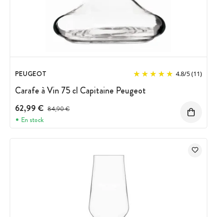
PEUGEOT
4.8
/
5
(11)
Carafe à Vin 75 cl Capitaine Peugeot
62,99 €
Prix avant réduction :
84,90 €
En stock