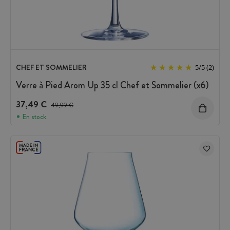
CHEF ET SOMMELIER
5
/
5
(2)
Verre à Pied Arom Up 35 cl Chef et Sommelier (x6)
37,49 €
Prix avant réduction :
49,99 €
En stock