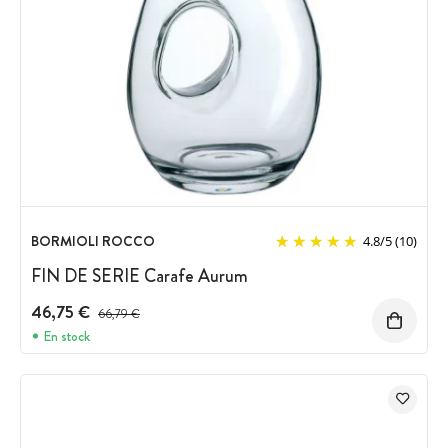
BORMIOLI ROCCO
4.8
/
5
(10)
FIN DE SERIE Carafe Aurum
46,75 €
Prix avant réduction :
66,79 €
En stock