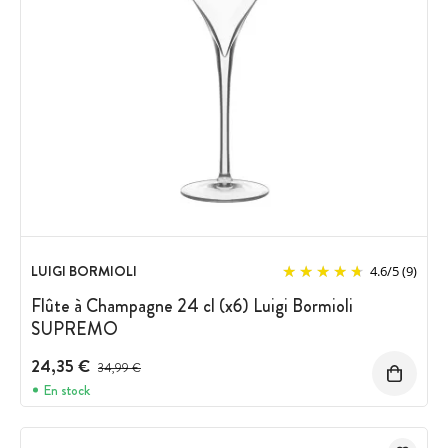
LUIGI BORMIOLI
4.6
/
5
(9)
Flûte à Champagne 24 cl (x6) Luigi Bormioli
SUPREMO
24,35 €
Prix avant réduction :
34,99 €
En stock