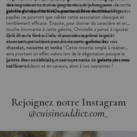
diverses occasions tout au long du mois de janvier, avec un cercle
rois
originale et tout aussi gourmande que la frangipane : la
plus élargi incluant la famille, mais aussi les amis et les collègues.
galette de rois chocolat, noisette et fève de tonka
Le chocolat apportera de la gourmandise et avec la noisette, vos
!
papilles ne pourront que valider cette association classique et
terriblement efficace. Ensuite, pour donner du caractère et une
touche étonnante à cette galette, Christelle a pensé à rajouter
de la fève de tonka. Celle-ci possède un arôme suave et
Qu'il ait eu la fève ou non, chacun aura apprécié le goût
envoutant, particulièrement bien assorti au chocolat.
étonnamment riche et puissant de cette
galette des rois
chocolat, noisette et tonka
! Cette recette simple à réaliser
aura pourtant un effet wahou lors de la dégustation puisque la
galette des rois chocolat, noisette et tonka ne laissera personne
Si vous êtes emballé(e) par cette promesse de
galette des rois
indifférent !
haute en couleurs et en saveurs, alors à vos couronnes !
Rejoignez notre Instagram
@cuisineaddict.com_