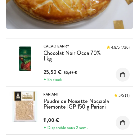
CACAO BARRY
4.8
/
5
(736)
Chocolat Noir Ocoa 70%
1 kg
Prix avant réduction :
25,50 €
32,49 €
En stock
PARIANI
5
/
5
(1)
Poudre de Noisette Nocciola
Piemonte IGP 150 g Pariani
11,00 €
Disponible sous 2 sem.