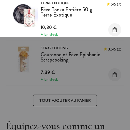
TERRE EXOTIQUE
5
/
5
(7)
Fève Tonka Entière 50 g
Terre Exotique
10,30 €
En stock
SCRAPCOOKING
3.5
/
5
(2)
Couronne et Fève Epiphanie
Scrapcooking
7,39 €
En stock
TOUT AJOUTER AU PANIER
Équipez-vous comme un