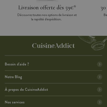
Livraison offerte dès 59€*
30
Découvrez toutes nos options de livraison et
Be
la rapidité d'expédition.
Besoin d'aide ?
Notre Blog
À propos de CuisineAddict
Nos services