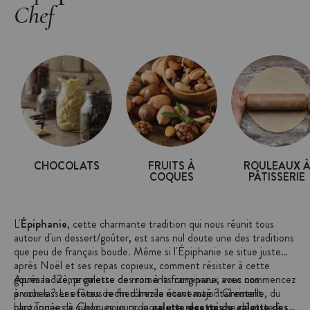
Chef
CHOCOLATS
FRUITS À
ROULEAUX 
COQUES
PÂTISSERIE
L'
Épiphanie
, cette charmante tradition qui nous réunit tous
autour d'un dessert/goûter, est sans nul doute une des traditions
que peu de français boude. Même si l'Épiphanie se situe juste
après Noël et ses repas copieux, comment résister à cette
gourmandise, promesse de moments conviviaux avec nos
Après la 12ème galette des rois à la frangipane, vous commencez
proches ? Les fêtes de fin d'année étant majoritairement
à vous lasser et vous recherchez la nouveauté ? Christelle, du
cantonnées à quelques jours, la
blog Toque de Choc, nous propose une
galette des rois
recette de galette des
se déguste à