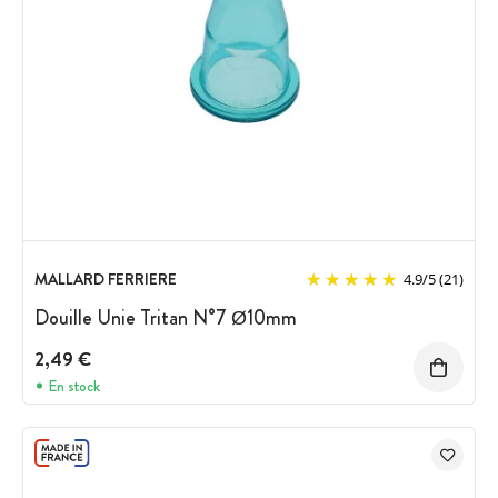
MALLARD FERRIERE
4.9
/
5
(21)
Douille Unie Tritan N°7 Ø10mm
2,49 €
En stock