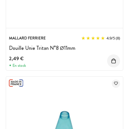
MALLARD FERRIERE
4.9
/
5
(8)
Douille Unie Tritan N°8 Ø11mm
2,49 €
En stock