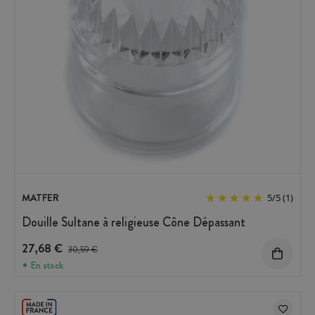
MATFER
5
/
5
(1)
Douille Sultane à religieuse Cône Dépassant
27,68 €
Prix avant réduction :
30,59 €
En stock