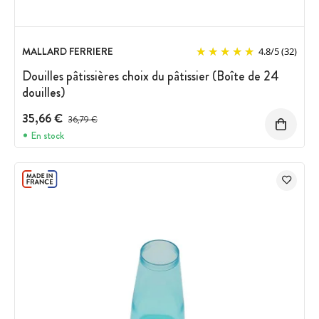
MALLARD FERRIERE
4.8
/
5
(32)
Douilles pâtissières choix du pâtissier (Boîte de 24
douilles)
35,66 €
Prix avant réduction :
36,79 €
En stock