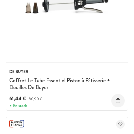
DE BUYER
Coffret Le Tube Essentiel Piston à Pâtisserie +
Douilles De Buyer
61,44 €
Prix avant réduction :
80,90 €
En stock