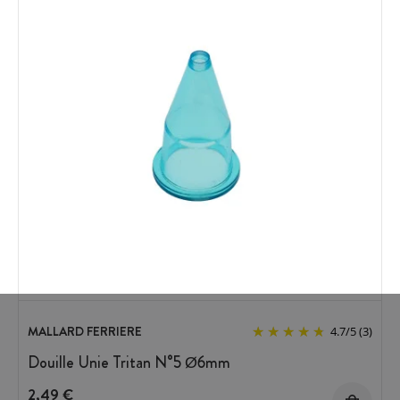
MALLARD FERRIERE
4.7
/
5
(3)
Douille Unie Tritan N°5 Ø6mm
2,49 €