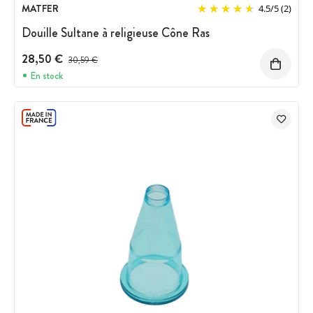
MATFER
4.5
/
5
(2)
Douille Sultane à religieuse Cône Ras
28,50 €
Prix avant réduction :
30,59 €
En stock