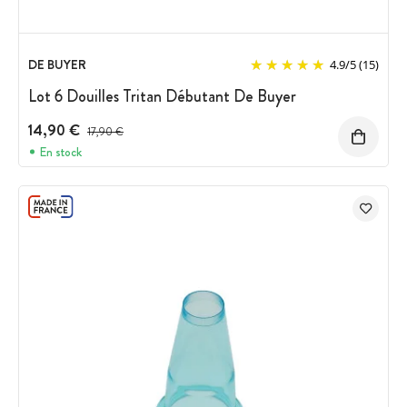
DE BUYER
4.9
/
5
(15)
Lot 6 Douilles Tritan Débutant De Buyer
14,90 €
Prix avant réduction :
17,90 €
En stock