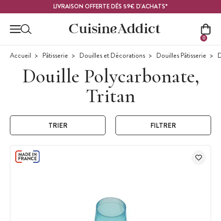
Contenu principal
LIVRAISON OFFERTE DÈS 59€ D'ACHATS*
0
Accueil
Pâtisserie
Douilles et Décorations
Douilles Pâtisserie
D
Douille Polycarbonate,
Tritan
TRIER
FILTRER