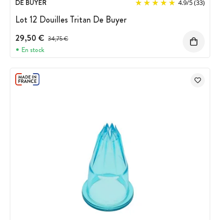
DE BUYER
4.9
/
5
(33)
Lot 12 Douilles Tritan De Buyer
29,50 €
Prix avant réduction :
34,75 €
En stock