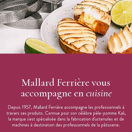
Les + produit
:
Facile d'utilisation
Pour les décors en chocolat
Design original
Caractéristiques des Feuilles de Transfert
:
Feuilles de transfert
Motif :
tornades
Dimensions : 34 x 26,5 cm
Lot de 10
Mallard Ferrière vous
Conservation : au sec entre 15 et 20°C
Marque :
Mallard
accompagne en
cuisine
Depuis 1957, Mallard Ferrière accompagne les professionnels à
travers ses produits. Connue pour son célèbre pèle-pomme Kali,
la marque s'est spécialisée dans la fabrication d'ustensiles et de
machines à destination des professionnels de la pâtisserie.