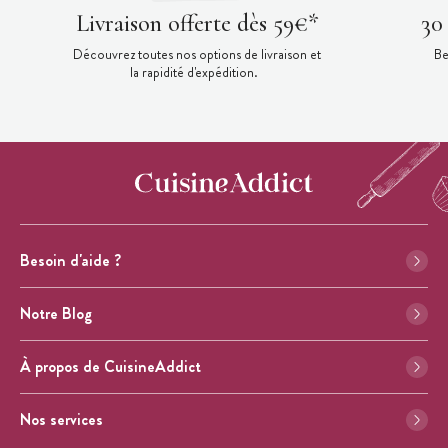
Livraison offerte dès 59€*
30
Découvrez toutes nos options de livraison et
Be
la rapidité d'expédition.
Besoin d'aide ?
Notre Blog
À propos de CuisineAddict
Nos services