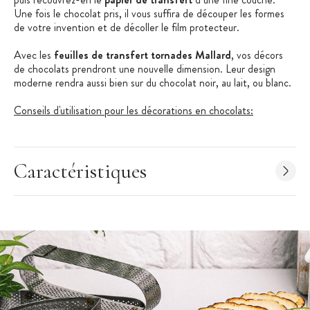
Une fois le chocolat pris, il vous suffira de découper les formes
de votre invention et de décoller le film protecteur.
Avec les
feuilles de transfert tornades Mallard
, vos décors
de chocolats prendront une nouvelle dimension. Leur design
moderne rendra aussi bien sur du chocolat noir, au lait, ou blanc.
Conseils d'utilisation pour les décorations en chocolats:
Faites fondre le chocolat suivant les conseils d'utilisation
inscrits sur l'emballage.
Caractéristiques
Placez la feuille de transfert sur une plaque anti-adhésive
Faites couler le chocolat sur la feuille de transfert, environ
2-3 millimètres d'épaisseur.
Laissez le chocolat prendre et découpez les formes désirées
avec un couteau à lame fine.
Placez au réfrigérateur une vingtaine de minutes.
Retournez la plaque et décollez doucement le film
protecteur des feuilles de transfert.