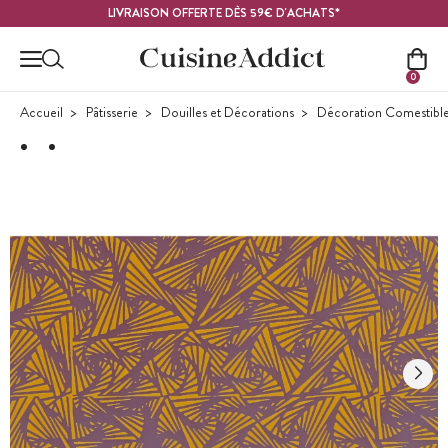
Contenu principal
LIVRAISON OFFERTE DÈS 59€ D'ACHATS*
0
Accueil
Pâtisserie
Douilles et Décorations
Décoration Comestibl